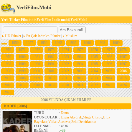
YerliFilm.Mobi
Yerli Türkçe Film indir,Yerli Film İndir mobil,Yerli Mobil
HD Filmler
|
En Çok İndirilen Filmler
|
Müslüm
1950
1957
1959
1962
1965
1966
1968
1969
1970
1971
1972
1973
1974
1975
1976
1977
1978
1979
1980
1981
1982
1983
1984
1985
1986
1987
1988
1989
1990
1991
1992
1994
1995
1996
1997
1998
1999
2000
2001
2002
2003
2004
2005
2006
2007
2008
2009
2010
2011
2012
2013
2014
2015
2016
2017
2018
2019
2020
2021
2022
2023
2024
2025
2006 YILINDA ÇIKAN FILMLER
KADER
[2006]
TÜRÜ
:
Dram
OYUNCULAR
:
Engin Akyürek
,
Müge Ulusoy
,
Ufuk
Bayraktar
,
Vildan Atasever
,
Zeki Demirkubuz
İZLENME
: 4636
BEĞENİ
:
+39