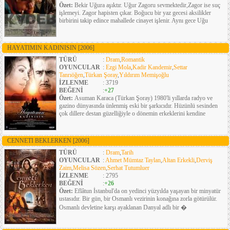
Özet:
Bekir Uğura aşıktır. Uğur Zagoru sevmektedir,Zagor ise suç
işlemeyi. Zagor hapisten çıkar. Boğucu bir yaz gecesi aksilikler
birbirini takip edince mahallede cinayet işlenir. Aynı gece Uğu
HAYATIMIN KADINISIN
[2006]
TÜRÜ
:
Dram
,
Romantik
OYUNCULAR
:
Ezgi Mola
,
Kadir Kandemir
,
Settar
Tanrıöğen
,
Türkan Şoray
,
Yıldırım Memişoğlu
İZLENME
: 3719
BEĞENİ
:
+27
Özet:
Asuman Karaca (Türkan Şoray) 1980'li yıllarda radyo ve
gazino dünyasında ünlenmiş eski bir şarkıcıdır. Hüzünlü sesinden
çok dillere destan güzelliğiyle o dönemin erkeklerini kendine
CENNETI BEKLERKEN
[2006]
TÜRÜ
:
Dram
,
Tarih
OYUNCULAR
:
Ahmet Mümtaz Taylan
,
Altan Erkekli
,
Derviş
Zaim
,
Melisa Sözen
,
Serhat Tutumluer
İZLENME
: 2795
BEĞENİ
:
+26
Özet:
Eflâtun İstanbul'da on yedinci yüzyılda yaşayan bir minyatür
ustasıdır. Bir gün, bir Osmanlı vezirinin konağına zorla götürülür.
Osmanlı devletine karşı ayaklanan Danyal adlı bir �