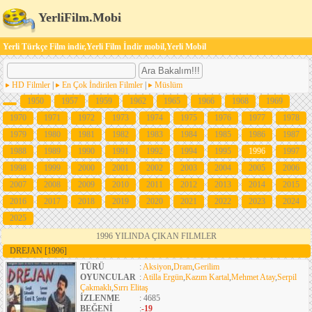
YerliFilm.Mobi
Yerli Türkçe Film indir,Yerli Film İndir mobil,Yerli Mobil
HD Filmler
|
En Çok İndirilen Filmler
|
Müslüm
1950
1957
1959
1962
1965
1966
1968
1969
1970
1971
1972
1973
1974
1975
1976
1977
1978
1979
1980
1981
1982
1983
1984
1985
1986
1987
1988
1989
1990
1991
1992
1994
1995
1996
1997
1998
1999
2000
2001
2002
2003
2004
2005
2006
2007
2008
2009
2010
2011
2012
2013
2014
2015
2016
2017
2018
2019
2020
2021
2022
2023
2024
2025
1996 YILINDA ÇIKAN FILMLER
DREJAN
[1996]
TÜRÜ
:
Aksiyon
,
Dram
,
Gerilim
OYUNCULAR
:
Atilla Ergün
,
Kazım Kartal
,
Mehmet Atay
,
Serpil
Çakmaklı
,
Sırrı Elitaş
İZLENME
: 4685
BEĞENİ
:
-19