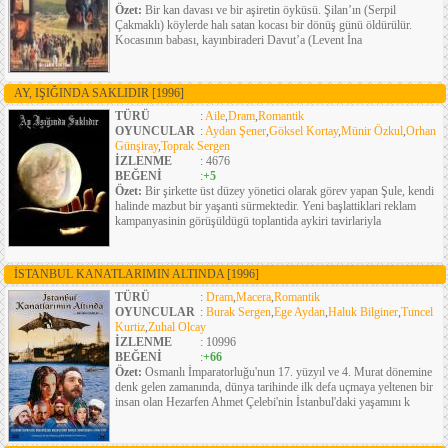
Özet:
Bir kan davası ve bir aşiretin öyküsü. Şilan’ın (Serpil
Çakmaklı) köylerde halı satan kocası bir dönüş günü öldürülür.
Kocasının babası, kayınbiraderi Davut’a (Levent İna
AY, IŞIĞINDA SAKLIDIR
[1996]
TÜRÜ
:
Aile
,
Dram
,
Romantik
OYUNCULAR
:
Aydan Şener
,
Göksel Kortay
,
Münir Özkul
,
Orhan
Günşiray
,
Toprak Sergen
İZLENME
: 4676
BEĞENİ
:
+5
Özet:
Bir şirkette üst düzey yönetici olarak görev yapan Şule, kendi
halinde mazbut bir yaşanti sürmektedir. Yeni başlattiklari reklam
kampanyasinin görüşüldügü toplantida aykiri tavirlariyla
İSTANBUL KANATLARIMIN ALTINDA
[1996]
TÜRÜ
:
Dram
,
Macera
,
Romantik
OYUNCULAR
:
Burak Sergen
,
Ege Aydan
,
Haluk Bilginer
,
Tuncel
Kurtiz
,
Zuhal Olcay
İZLENME
: 10996
BEĞENİ
:
+66
Özet:
Osmanlı İmparatorluğu'nun 17. yüzyıl ve 4. Murat dönemine
denk gelen zamanında, dünya tarihinde ilk defa uçmaya yeltenen bir
insan olan Hezarfen Ahmet Çelebi'nin İstanbul'daki yaşamını k