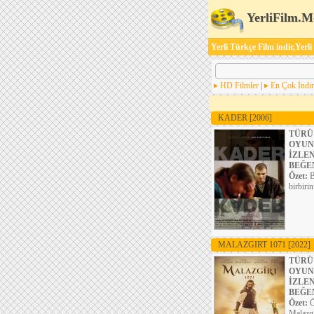
YerliFilm.M
Yerli Türkçe Film indir,Yerli
HD Filmler
|
En Çok İndir
KADER
[2006]
TÜRÜ
OYUN
İZLE
BEĞE
Özet:
B
birbiri
MALAZGIRT 1071
[2022]
TÜRÜ
OYUN
İZLE
BEĞE
Özet:
Ö
Malazgi