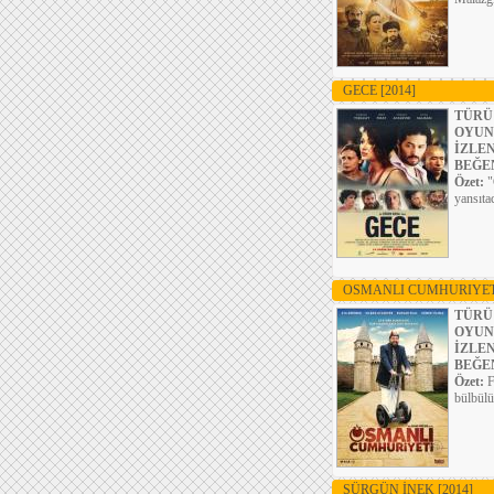
GECE
[2014]
TÜRÜ
OYUN
İZLE
BEĞE
Özet:
"
yansıta
OSMANLI CUMHURIYE
TÜRÜ
OYUN
İZLE
BEĞE
Özet:
F
bülbülü
SÜRGÜN İNEK
[2014]