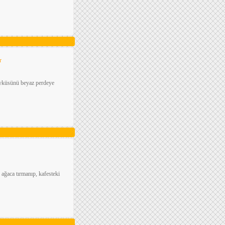
r
 öyküsünü beyaz perdeye
ağaca tırmanıp, kafesteki