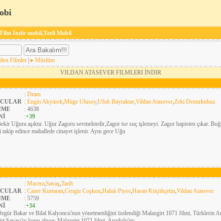
obi
 Film İndir mobil,Yerli Mobil
ilen Filmler
|
Müslüm
VILDAN ATASEVER FILMLERI İNDIR
:
Dram
CULAR
:
Engin Akyürek
,
Müge Ulusoy
,
Ufuk Bayraktar
,
Vildan Atasever
,
Zeki Demirkubuz
NME
: 4638
Nİ
:
+39
ekir Uğura aşıktır. Uğur Zagoru sevmektedir,Zagor ise suç işlemeyi. Zagor hapisten çıkar. Boğu
ni takip edince mahallede cinayet işlenir. Aynı gece Uğu
:
Macera
,
Savaş
,
Tarih
CULAR
:
Caner Kurtaran
,
Cengiz Coşkun
,
Haluk Piyes
,
Hasan Küçükçetin
,
Vildan Atasever
NME
: 5759
Nİ
:
+34
zgür Bakar ve Bilal Kalyoncu'nun yönetmenliğini üstlendiği Malazgirt 1071 filmi, Türklerin An
rt Savaşı'nı konu alıyor. Malazgirt 1071 filmi, Anadolu'nu