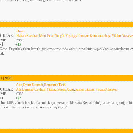
:
Dram
CULAR
:
Hakan Karahan
,
Mert Fırat
,
Nurgül Yeşilçay
,
Teoman Kumbaracıbaşı
,
Vildan Ataseve
NME
: 5963
Nİ
:
+15
Gece" Diyarbakır'dan İzmir'e göç etmek zorunda kalmış bir ailenin yaşadıkları ve parçalanma
cak.
TI
[2008]
:
Aile
,
Dram
,
Komedi
,
Romantik
,
Tarih
CULAR
:
Ata Demirer
,
Ceyhun Yılmaz
,
Sezen Aksu
,
Sümer Tilmaç
,
Vildan Atasever
NME
: 9388
Nİ
:
+27
ilm, 1888 yılında başak tarlasında koşan ve sonra Mustafa Kemal olduğu anlaşılan çocuğun bir 
 alırken kafasının üzerine düşmesiyle başlıyor. A