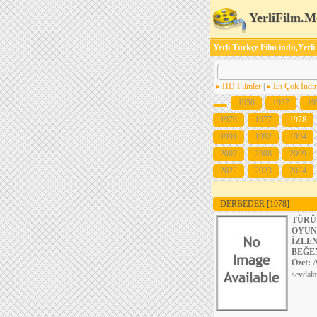
YerliFilm.M
Yerli Türkçe Film indir,Yerli
HD Filmler
|
En Çok İndir
1950
1957
19
1976
1977
1978
1991
1992
1994
2007
2008
2009
2022
2023
2024
DERBEDER
[1978]
TÜRÜ
OYUN
İZLE
BEĞE
Özet:
A
sevdala