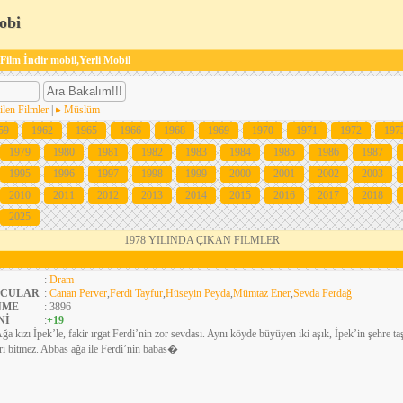
obi
 Film İndir mobil,Yerli Mobil
ilen Filmler
|
Müslüm
59
1962
1965
1966
1968
1969
1970
1971
1972
197
1979
1980
1981
1982
1983
1984
1985
1986
1987
1995
1996
1997
1998
1999
2000
2001
2002
2003
2010
2011
2012
2013
2014
2015
2016
2017
2018
2025
1978 YILINDA ÇIKAN FILMLER
:
Dram
CULAR
:
Canan Perver
,
Ferdi Tayfur
,
Hüseyin Peyda
,
Mümtaz Ener
,
Sevda Ferdağ
NME
: 3896
Nİ
:
+19
ğa kızı İpek’le, fakir ırgat Ferdi’nin zor sevdası. Aynı köyde büyüyen iki aşık, İpek’in şehre ta
rı bitmez. Abbas ağa ile Ferdi’nin babas�