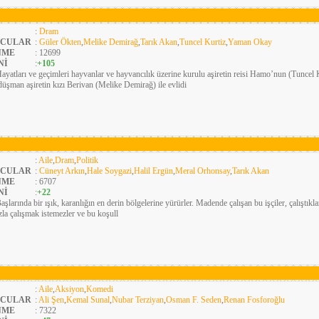
:
Dram
CULAR
:
Güler Ökten
,
Melike Demirağ
,
Tarık Akan
,
Tuncel Kurtiz
,
Yaman Okay
NME
: 12699
Nİ
:
+105
ayatları ve geçimleri hayvanlar ve hayvancılık üzerine kurulu aşiretin reisi Hamo’nun (Tuncel 
üşman aşiretin kızı Berivan (Melike Demirağ) ile evlidi
:
Aile
,
Dram
,
Politik
CULAR
:
Cüneyt Arkın
,
Hale Soygazi
,
Halil Ergün
,
Meral Orhonsay
,
Tarık Akan
NME
: 6707
Nİ
:
+22
aşlarında bir ışık, karanlığın en derin bölgelerine yürürler. Madende çalışan bu işçiler, çalıştıkl
zla çalışmak istemezler ve bu koşull
:
Aile
,
Aksiyon
,
Komedi
CULAR
:
Ali Şen
,
Kemal Sunal
,
Nubar Terziyan
,
Osman F. Seden
,
Renan Fosforoğlu
NME
: 7322