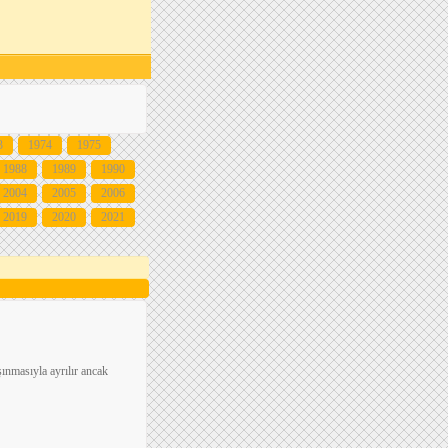
3
1974
1975
1988
1989
1990
2004
2005
2006
2019
2020
2021
şınmasıyla ayrılır ancak