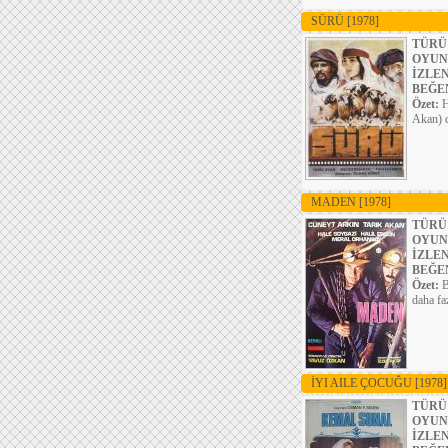
SÜRÜ
[1978]
TÜRÜ
OYUN
İZLE
BEĞE
Özet:
H
Akan) d
MADEN
[1978]
TÜRÜ
OYUN
İZLE
BEĞE
Özet:
B
daha fa
İYI AILE ÇOCUĞU
[1978]
TÜRÜ
OYUN
İZLE