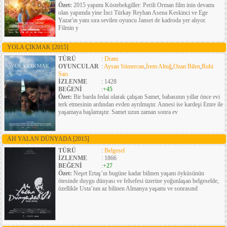
Özet:
2015 yapımı Köstebekgiller: Perili Orman film inin devamı
olan yapımda yine İnci Türkay Reyhan Asena Keskinci ve Ege
Yazar'ın yanı sıra sevilen oyuncu Janset de kadroda yer alıyor.
Filmin y
YOLA ÇIKMAK
[2015]
TÜRÜ
:
Dram
OYUNCULAR
:
Aysan Sümercan
,
İrem Altuğ
,
Ozan Bilen
,
Ruhi
Sarı
İZLENME
: 1428
BEĞENİ
:
+45
Özet:
Bir barda fedai olarak çalışan Samet, babasının yıllar önce evi
terk etmesinin ardından evden ayrılmıştır. Annesi ise kardeşi Emre ile
yaşamaya başlamıştır. Samet uzun zaman sonra ev
AH YALAN DÜNYADA
[2015]
TÜRÜ
:
Belgesel
İZLENME
: 1866
BEĞENİ
:
+27
Özet:
Neşet Ertaş’ın bugüne kadar bilinen yaşam öyküsünün
ötesinde duygu dünyası ve felsefesi üzerine yoğunlaşan belgeselde,
özellikle Usta’nın az bilinen Almanya yaşamı ve sonrasınd