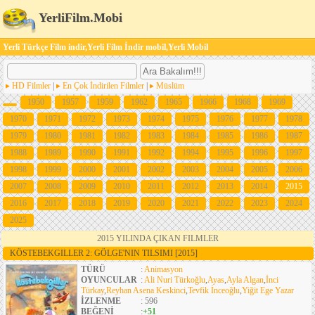
YerliFilm.Mobi
Yerli Türkçe Film indir,Yerli Film İndir mobil,Yerli Mobil
HD Filmler
|
En Çok İndirilen Filmler
|
Müslüm
1950
1957
1959
1962
1965
1966
1968
1969
1970
1971
1972
1973
1974
1975
1976
1977
1978
1979
1980
1981
1982
1983
1984
1985
1986
1987
1988
1989
1990
1991
1992
1994
1995
1996
1997
1998
1999
2000
2001
2002
2003
2004
2005
2006
2007
2008
2009
2010
2011
2012
2013
2014
2015
2016
2017
2018
2019
2020
2021
2022
2023
2024
2025
2015 YILINDA ÇIKAN FILMLER
KÖSTEBEKGILLER 2: GÖLGE'NIN TILSIMI
[2015]
TÜRÜ
:
Animasyon
OYUNCULAR
:
Ali Nuri Türkoğlu
,
Ayas
,
Ayla Algan
,
İnci
Türkay
,
Reyhan Asena Keskinci
,
Tevfik İnceoğlu
,
Yiğit Ege Yazar
İZLENME
: 596
BEĞENİ
:
+51