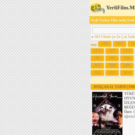
YerliFilm.M
Yerli Türkçe Film indir,Yerli
HD Filmler
|
En Çok İndir
1950
1957
19
1976
1977
1978
1991
1992
1994
2007
2008
2009
2022
2023
2024
HOŞÇAKAL YARIN
[199
TÜRÜ
OYUN
İZLE
BEĞE
Özet:
D
öğrenci