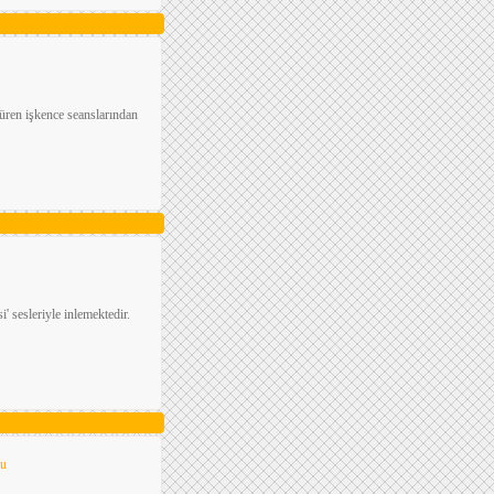
süren işkence seanslarından
 sesleriyle inlemektedir.
lu