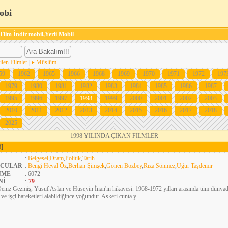
obi
 Film İndir mobil,Yerli Mobil
ilen Filmler
|
Müslüm
59
1962
1965
1966
1968
1969
1970
1971
1972
197
1979
1980
1981
1982
1983
1984
1985
1986
1987
1995
1996
1997
1998
1999
2000
2001
2002
2003
2010
2011
2012
2013
2014
2015
2016
2017
2018
2025
1998 YILINDA ÇIKAN FILMLER
8]
:
Belgesel
,
Dram
,
Politik
,
Tarih
CULAR
:
Bengi Heval Öz
,
Berhan Şimşek
,
Gönen Bozbey
,
Rıza Sönmez
,
Uğur Taşdemir
NME
: 6072
Nİ
:
-79
eniz Gezmiş, Yusuf Aslan ve Hüseyin İnan'ın hikayesi. 1968-1972 yılları arasında tüm dünyad
 ve işçi hareketleri alabildiğince yoğundur. Askeri cunta y