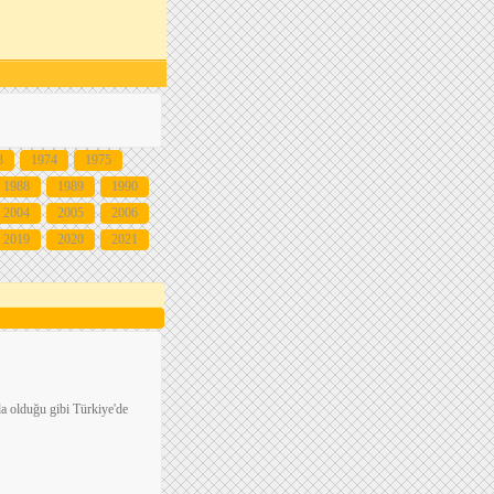
3
1974
1975
1988
1989
1990
2004
2005
2006
2019
2020
2021
a olduğu gibi Türkiye'de