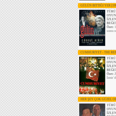
GÜLÜN BITTIĞI YER
[19
TÜRÜ
OYUN
İZLE
BEĞE
Özet:
1
sonra s
CUMHURIYET - THE RE
TÜRÜ
OYUN
İZLE
BEĞE
Özet:
Z
İzmir`d
HER ŞEY ÇOK GÜZEL 
TÜRÜ
OYUN
İZLE