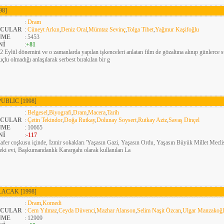
98]
:
Dram
CULAR
:
Cüneyt Arkın
,
Deniz Oral
,
Mümtaz Sevinç
,
Tolga Tibet
,
Yağmur Kaşifoğlu
NME
: 5453
Nİ
:
+81
2 Eylül dönemini ve o zamanlarda yapılan işkenceleri anlatan film de gözaltına alınıp günlerce 
uçlu olmadığı anlaşılarak serbest bırakılan bir g
PUBLIC
[1998]
:
Belgesel
,
Biyografi
,
Dram
,
Macera
,
Tarih
CULAR
:
Çetin Tekindor
,
Doğa Rutkay
,
Dolunay Soysert
,
Rutkay Aziz
,
Savaş Dinçel
NME
: 10665
Nİ
:
-117
afer coşkusu içinde, İzmir sokakları 'Yaşasın Gazi, Yaşasın Ordu, Yaşasın Büyük Millet Meclisi'
eki evi, Başkumandanlık Karargahı olarak kullanılan La
OLACAK
[1998]
:
Dram
,
Komedi
CULAR
:
Cem Yılmaz
,
Ceyda Düvenci
,
Mazhar Alanson
,
Selim Naşit Özcan
,
Ulgar Manzakoğ
NME
: 12909