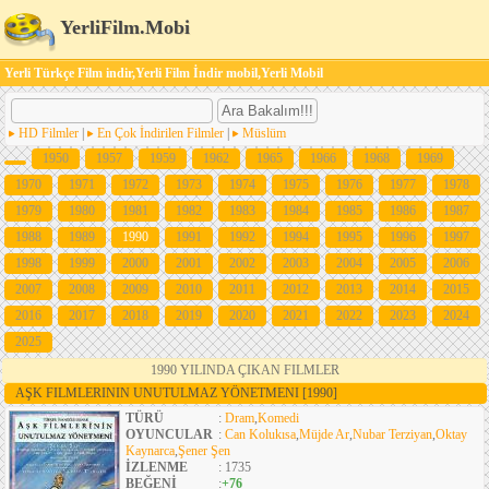
YerliFilm.Mobi
Yerli Türkçe Film indir,Yerli Film İndir mobil,Yerli Mobil
HD Filmler
|
En Çok İndirilen Filmler
|
Müslüm
1950
1957
1959
1962
1965
1966
1968
1969
1970
1971
1972
1973
1974
1975
1976
1977
1978
1979
1980
1981
1982
1983
1984
1985
1986
1987
1988
1989
1990
1991
1992
1994
1995
1996
1997
1998
1999
2000
2001
2002
2003
2004
2005
2006
2007
2008
2009
2010
2011
2012
2013
2014
2015
2016
2017
2018
2019
2020
2021
2022
2023
2024
2025
1990 YILINDA ÇIKAN FILMLER
AŞK FILMLERININ UNUTULMAZ YÖNETMENI
[1990]
TÜRÜ
:
Dram
,
Komedi
OYUNCULAR
:
Can Kolukısa
,
Müjde Ar
,
Nubar Terziyan
,
Oktay
Kaynarca
,
Şener Şen
İZLENME
: 1735
BEĞENİ
:
+76