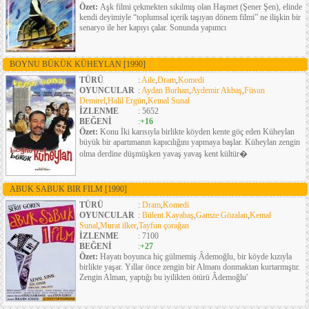
Özet:
Aşk filmi çekmekten sıkılmış olan Haşmet (Şener Şen), elinde
kendi deyimiyle “toplumsal içerik taşıyan dönem filmi” ne ilişkin bir
senaryo ile her kapıyı çalar. Sonunda yapımcı
BOYNU BÜKÜK KÜHEYLAN
[1990]
TÜRÜ
:
Aile
,
Dram
,
Komedi
OYUNCULAR
:
Aydan Burhan
,
Aydemir Akbaş
,
Füsun
Demirel
,
Halil Ergün
,
Kemal Sunal
İZLENME
: 5652
BEĞENİ
:
+16
Özet:
Konu İki karısıyla birlikte köyden kente göç eden Küheylan
büyük bir apartımanın kapıcılığını yapmaya başlar. Küheylan zengin
olma derdine düşmüşken yavaş yavaş kent kültür�
ABUK SABUK BIR FILM
[1990]
TÜRÜ
:
Dram
,
Komedi
OYUNCULAR
:
Bülent Kayabaş
,
Gamze Gözalan
,
Kemal
Sunal
,
Murat ilker
,
Tayfun çorağan
İZLENME
: 7100
BEĞENİ
:
+27
Özet:
Hayatı boyunca hiç gülmemiş Âdemoğlu, bir köyde kızıyla
birlikte yaşar. Yıllar önce zengin bir Almanı donmaktan kurtarmıştır.
Zengin Alman, yaptığı bu iyilikten ötürü Âdemoğlu'