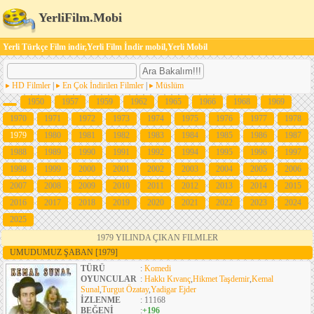
YerliFilm.Mobi
Yerli Türkçe Film indir,Yerli Film İndir mobil,Yerli Mobil
HD Filmler
|
En Çok İndirilen Filmler
|
Müslüm
1950
1957
1959
1962
1965
1966
1968
1969
1970
1971
1972
1973
1974
1975
1976
1977
1978
1979
1980
1981
1982
1983
1984
1985
1986
1987
1988
1989
1990
1991
1992
1994
1995
1996
1997
1998
1999
2000
2001
2002
2003
2004
2005
2006
2007
2008
2009
2010
2011
2012
2013
2014
2015
2016
2017
2018
2019
2020
2021
2022
2023
2024
2025
1979 YILINDA ÇIKAN FILMLER
UMUDUMUZ ŞABAN
[1979]
TÜRÜ
:
Komedi
OYUNCULAR
:
Hakkı Kıvanç
,
Hikmet Taşdemir
,
Kemal
Sunal
,
Turgut Özatay
,
Yadigar Ejder
İZLENME
: 11168
BEĞENİ
:
+196