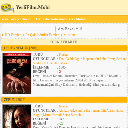
YerliFilm.Mobi
Yerli Türkçe Film indir,Yerli Film İndir mobil,Yerli Mobil
HD Filmler
|
En Çok İndirilen Filmler
|
Müslüm
KORKU FILMLERI
CEHENNEM 3D
[2010]
TÜRÜ
:
Korku
OYUNCULAR
:
Erol Gedik
,
Ogün Kaptanoğlu
,
Pelin Ermiş
,
Serhan
Süsler
,
Üç Harfliler: Marid
İZLENME
: 1305
BEĞENİ
:
-24
Özet:
Hayalet Tanıtım Hizmetleri, Türkiye’nin ilk 3D (3 boyutlu)
filmi Cehennem’in çekimlerine 28.04.2010’da başlıyor.
Yönetmenliğini Biray Dalkıran’ın üstlendiği film, yurtdışından g
ZEBUN
[2022]
TÜRÜ
:
Korku
OYUNCULAR
:
Afrikalı Ali
,
Almina Kahraman
,
Gül Arcan
,
Hakan
Akgün
,
Murat Ercanlı
,
Sema Şimşek
İZLENME
: 947
BEĞENİ
:
+26
Özet:
Kenan'ın eşi Esma ve kızı ile sakin, mutlu bir hayatı vardır.