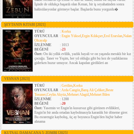
İşinde de oldukça başarılı olan Kenan, bir iş seyahatinden sonra
halüsülasyonlar görmeye başlar. Başlarda bunu yorgunlu�
ŞEYTANIN KITABI
[2021]
TÜRÜ
:
Korku
OYUNCULAR
:
Engin Yüksel
,
Ergin Kılıkçıer
,
Erol Erarslan
,
Nalan
Olcayalp
İZLENME
: 1013
BEĞENİ
:
-23
Özet:
On iki yıllık evlilik, yazlık hayali ve on yaşında meraklı bir kız
çocuğu. Taner ve Yeşim, her yıl olduğu gibi bu kez de yazlıklarına
giderken huzur umuyor. Ancak kapıdan girdikleri an
VESNAN
[2023]
TÜRÜ
:
Gerilim
,
Korku
OYUNCULAR
:
Arda Cangöz
,
Barış Ali Çeliker
,
Beste
Tosuner
,
Ceylin Akyüz
,
Mehmet Alagül
,
Mehmet Bilen
İZLENME
: 1288
BEĞENİ
:
-20
Özet:
Yasemin ve Engin'in kusursuz gibi görünen evlilikleri,
Engin'in bir anda ortadan kaybolmasıyla karanlık bir döneme girer.
Bu esrarengiz kayboluş, üç ay boyunca Engin'den hiçbir haber
alınama
KUTSAL DAMACANA 5: ZOMBI
[2025]