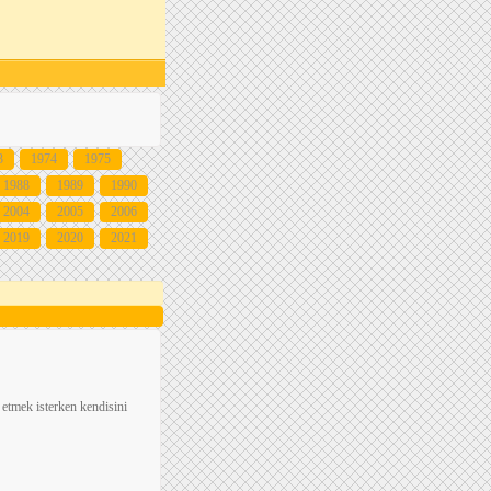
3
1974
1975
1988
1989
1990
2004
2005
2006
2019
2020
2021
 etmek isterken kendisini