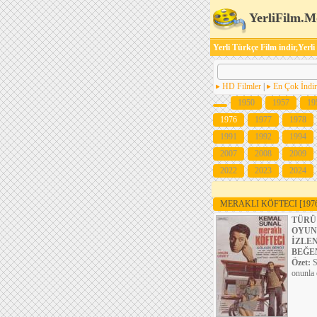
YerliFilm.M
Yerli Türkçe Film indir,Yerli
HD Filmler
|
En Çok İndir
1950
1957
19
1976
1977
1978
1991
1992
1994
2007
2008
2009
2022
2023
2024
MERAKLI KÖFTECI
[197
TÜRÜ
OYUN
İZLE
BEĞE
Özet:
S
onunla 