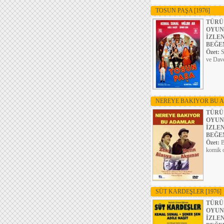
TOSUN PAŞA
[1976]
TÜRÜ
OYUN
İZLE
BEĞE
Özet:
S
ve Dave
NEREYE BAKIYOR BU
TÜRÜ
OYUN
İZLE
BEĞE
Özet:
B
komik o
SÜT KARDEŞLER
[1976]
TÜRÜ
OYUN
İZLE