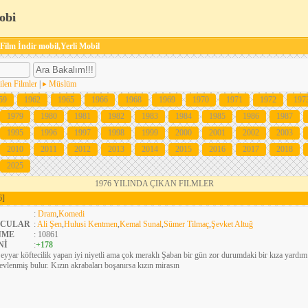
obi
 Film İndir mobil,Yerli Mobil
ilen Filmler
|
Müslüm
59
1962
1965
1966
1968
1969
1970
1971
1972
197
1979
1980
1981
1982
1983
1984
1985
1986
1987
1995
1996
1997
1998
1999
2000
2001
2002
2003
2010
2011
2012
2013
2014
2015
2016
2017
2018
2025
1976 YILINDA ÇIKAN FILMLER
6]
:
Dram
,
Komedi
CULAR
:
Ali Şen
,
Hulusi Kentmen
,
Kemal Sunal
,
Sümer Tilmaç
,
Şevket Altuğ
NME
: 10861
Nİ
:
+178
eyyar köftecilik yapan iyi niyetli ama çok meraklı Şaban bir gün zor durumdaki bir kıza yardım
evlenmiş bulur. Kızın akrabaları boşanırsa kızın mirasın