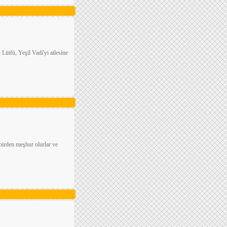
i Lütfü, Yeşil Vadi'yi ailesine
 birden meşhur olurlar ve