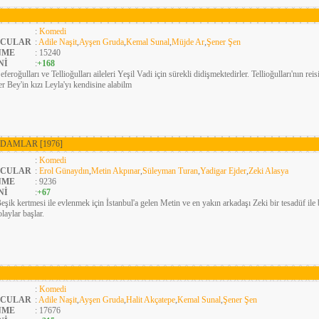
:
Komedi
CULAR
:
Adile Naşit
,
Ayşen Gruda
,
Kemal Sunal
,
Müjde Ar
,
Şener Şen
NME
: 15240
Nİ
:
+168
eferoğulları ve Tellioğulları aileleri Yeşil Vadi için sürekli didişmektedirler. Tellioğulları'nın reis
r Bey'in kızı Leyla'yı kendisine alabilm
 ADAMLAR
[1976]
:
Komedi
CULAR
:
Erol Günaydın
,
Metin Akpınar
,
Süleyman Turan
,
Yadigar Ejder
,
Zeki Alasya
NME
: 9236
Nİ
:
+67
eşik kertmesi ile evlenmek için İstanbul'a gelen Metin ve en yakın arkadaşı Zeki bir tesadüf ile
laylar başlar.
:
Komedi
CULAR
:
Adile Naşit
,
Ayşen Gruda
,
Halit Akçatepe
,
Kemal Sunal
,
Şener Şen
NME
: 17676