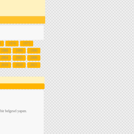
3
1974
1975
1988
1989
1990
2004
2005
2006
2019
2020
2021
 bir belgesel yapım.