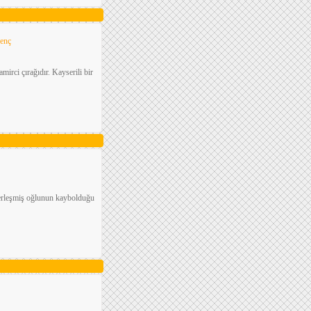
enç
irci çırağıdır. Kayserili bir
yerleşmiş oğlunun kaybolduğu