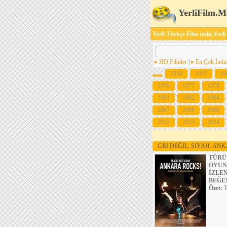
YerliFilm.M
Yerli Türkçe Film indir,Yerli
HD Filmler
|
En Çok İndir
1950
1957
19
1976
1977
1978
1991
1992
1994
2007
2008
2009
2022
2023
2024
GRI DEĞIL, SIYAH: AN
TÜRÜ
OYUN
İZLE
BEĞE
Özet:
T