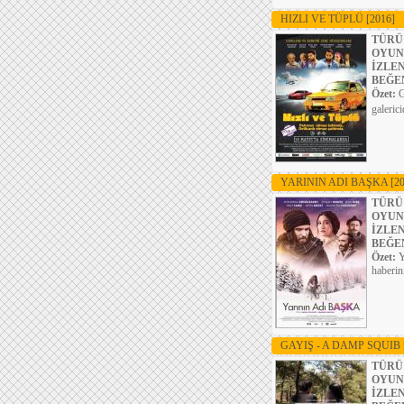
HIZLI VE TÜPLÜ
[2016]
TÜRÜ
OYUN
İZLE
BEĞE
Özet:
G
galeric
YARININ ADI BAŞKA
[2
TÜRÜ
OYUN
İZLE
BEĞE
Özet:
Y
haberin
GAYIŞ - A DAMP SQUIB
TÜRÜ
OYUN
İZLE