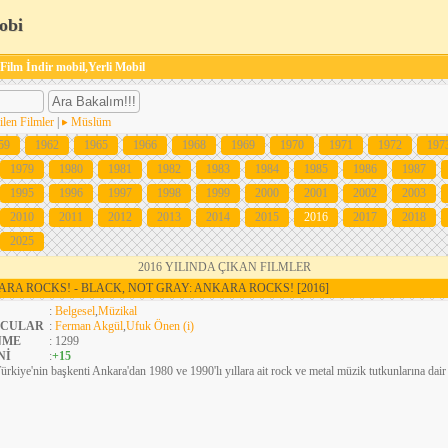
obi
 Film İndir mobil,Yerli Mobil
ilen Filmler
|
Müslüm
59
1962
1965
1966
1968
1969
1970
1971
1972
197
1979
1980
1981
1982
1983
1984
1985
1986
1987
1995
1996
1997
1998
1999
2000
2001
2002
2003
2010
2011
2012
2013
2014
2015
2016
2017
2018
2025
2016 YILINDA ÇIKAN FILMLER
KARA ROCKS! - BLACK, NOT GRAY: ANKARA ROCKS!
[2016]
:
Belgesel
,
Müzikal
CULAR
:
Ferman Akgül
,
Ufuk Önen (i)
NME
: 1299
Nİ
:
+15
ürkiye'nin başkenti Ankara'dan 1980 ve 1990'lı yıllara ait rock ve metal müzik tutkunlarına dair