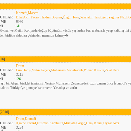
:
Komedi
,
Macera
CULAR
:
Bilal Akif Yörük
,
Haldun Boysan
,
Özgür Teke
,
Selahattin Taşdöğen
,
Yağmur Nazlı G
NME
: 9970
Nİ
:
+41
ökhan ve Metin, Konya'da doğup büyümüş, küçük yaşlardan beri arabalarla yatıp kalkmış iki tam
iden birlikte aldıkları Şahin'den memnun kalmay�
016]
:
Dram
CULAR
:
Fırat Tanış
,
Metin Keçeci
,
Moharram Zeinalzadeh
,
Volkan Keskin
,
Zelal Dere
NME
: 3215
Nİ
:
+26
aşlı bir Afgan bisiklet tamircisi, Nesim (Muharrem Zeynelzade), uzun zaman önce İstanbul'a 
i alınca Türkiye'ye gitmeye karar verir. Yasadışı ve zorlu
[2016]
:
Dram
,
Komedi
CULAR
:
Agathe Pacard
,
Hüseyin Karabulut
,
Mustafa Girgiç
,
Özay Kanat
,
Uygar Avcı
NME
: 3294