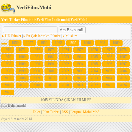
YerliFilm.Mobi
Yerli Türkçe Film indir,Yerli Film İndir mobil,Yerli Mobil
HD Filmler
|
En Çok İndirilen Filmler
|
Müslüm
1950
1957
1959
1962
1965
1966
1968
1969
1970
1971
1972
1973
1974
1975
1976
1977
1978
1979
1980
1981
1982
1983
1984
1985
1986
1987
1988
1989
1990
1991
1992
1994
1995
1996
1997
1998
1999
2000
2001
2002
2003
2004
2005
2006
2007
2008
2009
2010
2011
2012
2013
2014
2015
2016
2017
2018
2019
2020
2021
2022
2023
2024
2025
1965 YILINDA ÇIKAN FILMLER
Film Bulunamadı!
Enler
|
Film Türleri
|
RSS
|
İletişim
|
Mobil Mp3
©
yerlifilm.mobi
2015