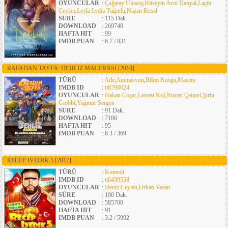
OYUNCULAR
:
Çağatay Ulusoy
,
Hüseyin Avni Danyal
,
Laçin
Ceylan
,
Leyla Lydia Tuğutlu
,
Nazan Kesal
SÜRE
: 115 Dak.
DOWNLOAD
: 269740
HAFTA HIT
: 99
IMDB PUAN
: 6.7 / 831
RAFADAN TAYFA: DEHLIZ MACERASI
[2018]
TÜRÜ
:
Aile
,
Animasyon
,
Bilim Kurgu
,
Macera
IMDB ID
:
tt8790624
OYUNCULAR
:
Hakan Coşar
,
Levent Kol
,
Nusret Çetinel
,
Şirin
Giobbi
,
Yağmur Sergen
SÜRE
: 91 Dak.
DOWNLOAD
: 7186
HAFTA HIT
: 95
IMDB PUAN
: 6.3 / 369
RECEP İVEDIK 5
[2017]
TÜRÜ
:
Komedi
IMDB ID
:
tt6439558
OYUNCULAR
:
Deniz Ceylan
,
Orkan Varan
SÜRE
: 100 Dak.
DOWNLOAD
: 585700
HAFTA HIT
: 91
IMDB PUAN
: 3.2 / 5992