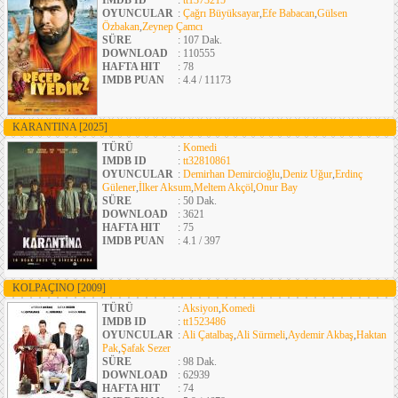
IMDB ID
:
tt1373215
OYUNCULAR
:
Çağrı Büyüksayar
,
Efe Babacan
,
Gülsen
Özbakan
,
Zeynep Çamcı
SÜRE
: 107 Dak.
DOWNLOAD
: 110555
HAFTA HIT
: 78
IMDB PUAN
: 4.4 / 11173
KARANTINA
[2025]
TÜRÜ
:
Komedi
IMDB ID
:
tt32810861
OYUNCULAR
:
Demirhan Demircioğlu
,
Deniz Uğur
,
Erdinç
Gülener
,
İlker Aksum
,
Meltem Akçöl
,
Onur Bay
SÜRE
: 50 Dak.
DOWNLOAD
: 3621
HAFTA HIT
: 75
IMDB PUAN
: 4.1 / 397
KOLPAÇINO
[2009]
TÜRÜ
:
Aksiyon
,
Komedi
IMDB ID
:
tt1523486
OYUNCULAR
:
Ali Çatalbaş
,
Ali Sürmeli
,
Aydemir Akbaş
,
Haktan
Pak
,
Şafak Sezer
SÜRE
: 98 Dak.
DOWNLOAD
: 62939
HAFTA HIT
: 74