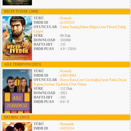
RECEP İVEDIK
[2008]
TÜRÜ
:
Komedi
IMDB ID
:
tt1193516
OYUNCULAR
:
Fatma Toptaş
,
Hakan Bilgin
,
Lemi Filozof
,
Tuluğ
Çizgen
SÜRE
: 90 Dak.
DOWNLOAD
: 101060
HAFTA HIT
: 135
IMDB PUAN
: 4.9 / 15016
AILE TERBIYESI
[2025]
TÜRÜ
:
Komedi
IMDB ID
:
tt39074984
OYUNCULAR
:
Burcu Kara
,
Cem Cücenoğlu
,
Faruk Pakis
,
Orçun
Kaptan
,
Seyhan Taşdemir
,
Ufuk Özkan
SÜRE
: 112 Dak.
DOWNLOAD
: 2921
HAFTA HIT
: 103
IMDB PUAN
: 0.0 / 0
DELIBAL
[2015]
TÜRÜ
:
Romantik
IMDB ID
:
tt5076214