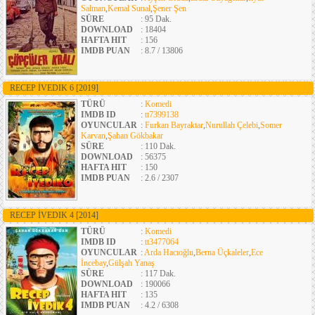
Salman
,
Kemal Sunal
,
Şener Şen
SÜRE
: 95 Dak.
DOWNLOAD
: 18404
HAFTA HIT
: 156
IMDB PUAN
: 8.7 / 13806
RECEP İVEDIK 6
[2019]
TÜRÜ
:
Komedi
IMDB ID
:
tt7399138
OYUNCULAR
:
Furkan Bayraktar
,
Nurullah Çelebi
,
Somer
Karvan
,
Şahan Gökbakar
SÜRE
: 110 Dak.
DOWNLOAD
: 56375
HAFTA HIT
: 150
IMDB PUAN
: 2.6 / 2307
RECEP İVEDIK 4
[2014]
TÜRÜ
:
Komedi
IMDB ID
:
tt3477064
OYUNCULAR
:
Arda Hacıoğlu
,
Berna Üçkaleler
,
Ece
İncebay
,
Gülşah Yanaş
SÜRE
: 117 Dak.
DOWNLOAD
: 190066
HAFTA HIT
: 135
IMDB PUAN
: 4.2 / 6308