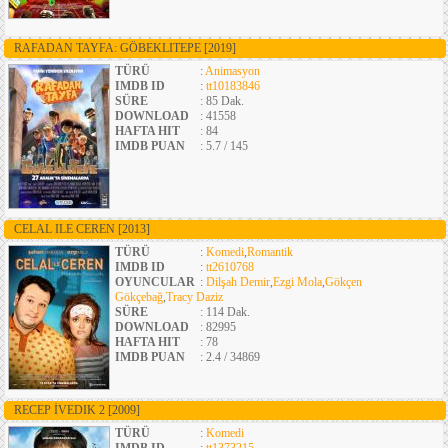
RAFADAN TAYFA: GÖBEKLITEPE
[2019]
TÜRÜ
:
Animasyon
IMDB ID
:
tt10183846
SÜRE
: 85 Dak.
DOWNLOAD
: 41558
HAFTA HIT
: 84
IMDB PUAN
: 5.7 / 145
CELAL ILE CEREN
[2013]
TÜRÜ
:
Komedi
,
Romantik
IMDB ID
:
tt2610768
OYUNCULAR
:
Dilşah Demir
,
Ezgi Mola
,
Gökçen
Gökçebağ
,
Tracy Daziz
SÜRE
: 114 Dak.
DOWNLOAD
: 82995
HAFTA HIT
: 78
IMDB PUAN
: 2.4 / 34869
RECEP İVEDIK 2
[2009]
TÜRÜ
:
Komedi