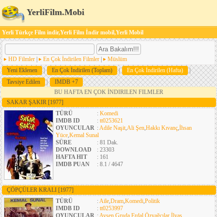
YerliFilm.Mobi
Yerli Türkçe Film indir,Yerli Film İndir mobil,Yerli Mobil
HD Filmler
|
En Çok İndirilen Filmler
|
Müslüm
Yeni Eklenen
|
En Çok İndirilen (Toplam)
|
En Çok İndirilen (Hafta)
|
Tavsiye Edilen
|
IMDB +7
BU HAFTA EN ÇOK İNDIRILEN FILMLER
SAKAR ŞAKIR
[1977]
TÜRÜ
:
Komedi
IMDB ID
:
tt0253621
OYUNCULAR
:
Adile Naşit
,
Ali Şen
,
Hakkı Kıvanç
,
İhsan
Yüce
,
Kemal Sunal
SÜRE
: 81 Dak.
DOWNLOAD
: 23303
HAFTA HIT
: 161
IMDB PUAN
: 8.1 / 4647
ÇÖPÇÜLER KRALI
[1977]
TÜRÜ
:
Aile
,
Dram
,
Komedi
,
Politik
IMDB ID
:
tt0253997
OYUNCULAR
:
Ayşen Gruda
,
Erdal Özyağcılar
,
İlyas