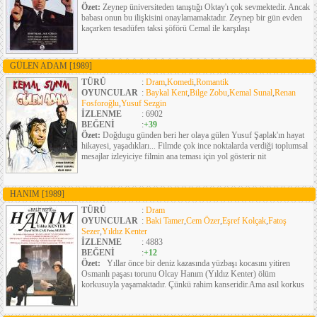
Özet:
Zeynep üniversiteden tanıştığı Oktay'ı çok sevmektedir. Ancak
babası onun bu ilişkisini onaylamamaktadır. Zeynep bir gün evden
kaçarken tesadüfen taksi şöförü Cemal ile karşılaşı
GÜLEN ADAM
[1989]
TÜRÜ
:
Dram
,
Komedi
,
Romantik
OYUNCULAR
:
Baykal Kent
,
Bilge Zobu
,
Kemal Sunal
,
Renan
Fosforoğlu
,
Yusuf Sezgin
İZLENME
: 6902
BEĞENİ
:
+39
Özet:
Doğdugu günden beri her olaya gülen Yusuf Şaplak'ın hayat
hikayesi, yaşadıkları... Filmde çok ince noktalarda verdiği toplumsal
mesajlar izleyiciye filmin ana teması için yol gösterir nit
HANIM
[1989]
TÜRÜ
:
Dram
OYUNCULAR
:
Baki Tamer
,
Cem Özer
,
Eşref Kolçak
,
Fatoş
Sezer
,
Yıldız Kenter
İZLENME
: 4883
BEĞENİ
:
+12
Özet:
Yıllar önce bir deniz kazasında yüzbaşı kocasını yitiren
Osmanlı paşası torunu Olcay Hanım (Yıldız Kenter) ölüm
korkusuyla yaşamaktadır. Çünkü rahim kanseridir.Ama asıl korkus