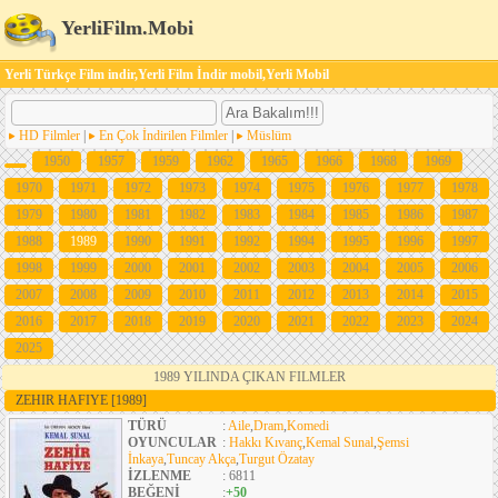
YerliFilm.Mobi
Yerli Türkçe Film indir,Yerli Film İndir mobil,Yerli Mobil
HD Filmler
|
En Çok İndirilen Filmler
|
Müslüm
1950
1957
1959
1962
1965
1966
1968
1969
1970
1971
1972
1973
1974
1975
1976
1977
1978
1979
1980
1981
1982
1983
1984
1985
1986
1987
1988
1989
1990
1991
1992
1994
1995
1996
1997
1998
1999
2000
2001
2002
2003
2004
2005
2006
2007
2008
2009
2010
2011
2012
2013
2014
2015
2016
2017
2018
2019
2020
2021
2022
2023
2024
2025
1989 YILINDA ÇIKAN FILMLER
ZEHIR HAFIYE
[1989]
TÜRÜ
:
Aile
,
Dram
,
Komedi
OYUNCULAR
:
Hakkı Kıvanç
,
Kemal Sunal
,
Şemsi
İnkaya
,
Tuncay Akça
,
Turgut Özatay
İZLENME
: 6811
BEĞENİ
:
+50