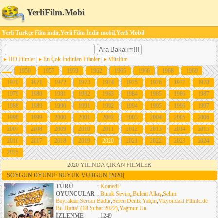
YerliFilm.Mobi
Yerli Türkçe Film indir,Yerli Film İndir mobil,Yerli Mobil
HD Filmler
|
En Çok İndirilen Filmler
|
Müslüm
1950
1957
1959
1962
1965
1966
1968
1969
1970
1971
1972
1973
1974
1975
1976
1977
1978
1979
1980
1981
1982
1983
1984
1985
1986
1987
1988
1989
1990
1991
1992
1994
1995
1996
1997
1998
1999
2000
2001
2002
2003
2004
2005
2006
2007
2008
2009
2010
2011
2012
2013
2014
2015
2016
2017
2018
2019
2020
2021
2022
2023
2024
2025
2020 YILINDA ÇIKAN FILMLER
SOYGUN OYUNU: BÜYÜK VURGUN
[2020]
TÜRÜ
:
Komedi
OYUNCULAR
:
Burak Sevinç
,
Bülent Alkış
,
Selim
Bayraktar
,
Sercan Badur
,
Seren Deniz Yalçın
,
Vizyondaki Filmlerde
Bu Hafta! (18 Şubat 2022)
,
Yağmur Ün
İZLENME
: 1249