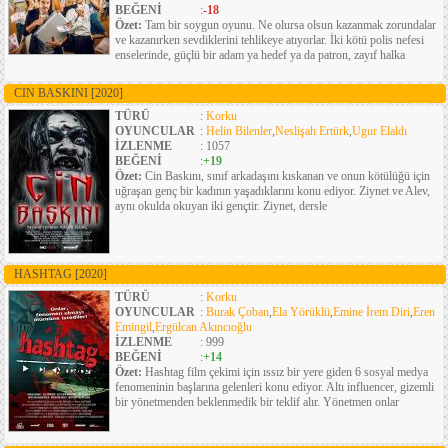
BEĞENİ
:
-18
Özet:
Tam bir soygun oyunu. Ne olursa olsun kazanmak zorundalar
ve kazanırken sevdiklerini tehlikeye atıyorlar. İki kötü polis nefesi
enselerinde, güçlü bir adam ya hedef ya da patron, zayıf halka
CIN BASKINI
[2020]
TÜRÜ
:
Korku
OYUNCULAR
:
Helin Bilenler
,
Neslişah Ertürk
,
Ugur Elaldı
İZLENME
: 1057
BEĞENİ
:
+19
Özet:
Cin Baskını, sınıf arkadaşını kıskanan ve onun kötülüğü için
uğraşan genç bir kadının yaşadıklarını konu ediyor. Ziynet ve Alev,
aynı okulda okuyan iki gençtir. Ziynet, dersle
HASHTAG
[2020]
TÜRÜ
:
Korku
OYUNCULAR
:
Burak Çoban
,
Ela Yörüklü
,
Emine İrem Diri
,
Eren
Emingil
,
Ergülcan Akıncıoğlu
İZLENME
: 999
BEĞENİ
:
+14
Özet:
Hashtag film çekimi için ıssız bir yere giden 6 sosyal medya
fenomeninin başlarına gelenleri konu ediyor. Altı influencer, gizemli
bir yönetmenden beklenmedik bir teklif alır. Yönetmen onlar