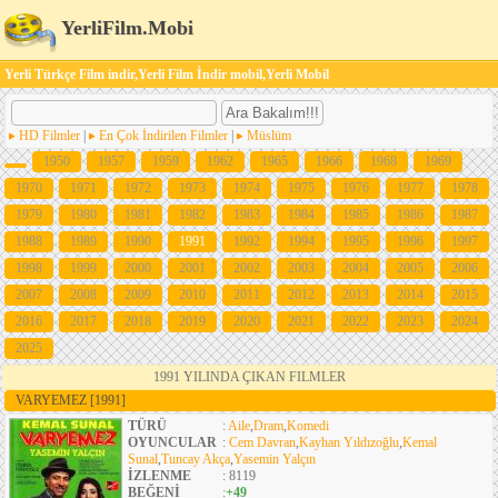
YerliFilm.Mobi
Yerli Türkçe Film indir,Yerli Film İndir mobil,Yerli Mobil
HD Filmler
|
En Çok İndirilen Filmler
|
Müslüm
1950
1957
1959
1962
1965
1966
1968
1969
1970
1971
1972
1973
1974
1975
1976
1977
1978
1979
1980
1981
1982
1983
1984
1985
1986
1987
1988
1989
1990
1991
1992
1994
1995
1996
1997
1998
1999
2000
2001
2002
2003
2004
2005
2006
2007
2008
2009
2010
2011
2012
2013
2014
2015
2016
2017
2018
2019
2020
2021
2022
2023
2024
2025
1991 YILINDA ÇIKAN FILMLER
VARYEMEZ
[1991]
TÜRÜ
:
Aile
,
Dram
,
Komedi
OYUNCULAR
:
Cem Davran
,
Kayhan Yıldızoğlu
,
Kemal
Sunal
,
Tuncay Akça
,
Yasemin Yalçın
İZLENME
: 8119
BEĞENİ
:
+49