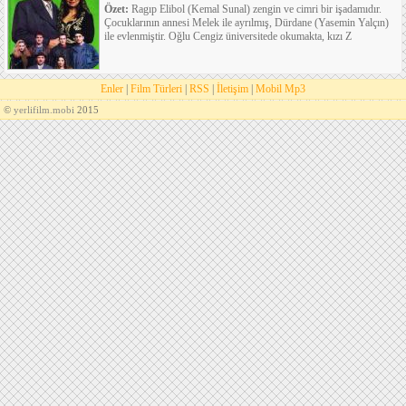
Özet:
Ragıp Elibol (Kemal Sunal) zengin ve cimri bir işadamıdır.
Çocuklarının annesi Melek ile ayrılmış, Dürdane (Yasemin Yalçın)
ile evlenmiştir. Oğlu Cengiz üniversitede okumakta, kızı Z
Enler
|
Film Türleri
|
RSS
|
İletişim
|
Mobil Mp3
©
yerlifilm.mobi
2015