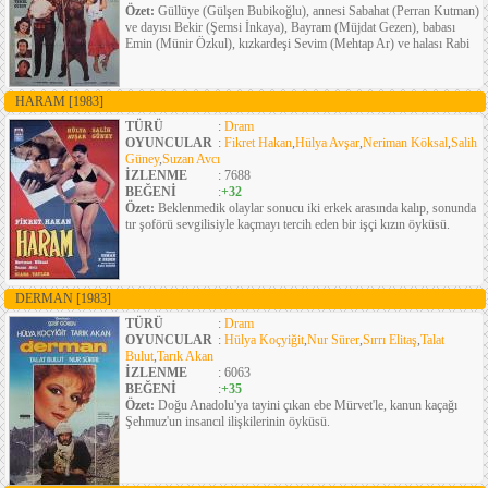
Özet:
Güllüye (Gülşen Bubikoğlu), annesi Sabahat (Perran Kutman)
ve dayısı Bekir (Şemsi İnkaya), Bayram (Müjdat Gezen), babası
Emin (Münir Özkul), kızkardeşi Sevim (Mehtap Ar) ve halası Rabi
HARAM
[1983]
TÜRÜ
:
Dram
OYUNCULAR
:
Fikret Hakan
,
Hülya Avşar
,
Neriman Köksal
,
Salih
Güney
,
Suzan Avcı
İZLENME
: 7688
BEĞENİ
:
+32
Özet:
Beklenmedik olaylar sonucu iki erkek arasında kalıp, sonunda
tır şoförü sevgilisiyle kaçmayı tercih eden bir işçi kızın öyküsü.
DERMAN
[1983]
TÜRÜ
:
Dram
OYUNCULAR
:
Hülya Koçyiğit
,
Nur Sürer
,
Sırrı Elitaş
,
Talat
Bulut
,
Tarık Akan
İZLENME
: 6063
BEĞENİ
:
+35
Özet:
Doğu Anadolu'ya tayini çıkan ebe Mürvet'le, kanun kaçağı
Şehmuz'un insancıl ilişkilerinin öyküsü.