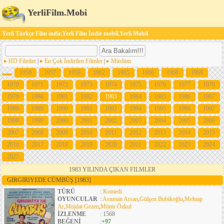
YerliFilm.Mobi
Yerli Türkçe Film indir,Yerli Film İndir mobil,Yerli Mobil
HD Filmler
|
En Çok İndirilen Filmler
|
Müslüm
1950
1957
1959
1962
1965
1966
1968
1969
1970
1971
1972
1973
1974
1975
1976
1977
1978
1979
1980
1981
1982
1983
1984
1985
1986
1987
1988
1989
1990
1991
1992
1994
1995
1996
1997
1998
1999
2000
2001
2002
2003
2004
2005
2006
2007
2008
2009
2010
2011
2012
2013
2014
2015
2016
2017
2018
2019
2020
2021
2022
2023
2024
2025
1983 YILINDA ÇIKAN FILMLER
GIRGIRIYEDE CÜMBÜŞ
[1983]
TÜRÜ
:
Komedi
OYUNCULAR
:
Asuman Arsan
,
Gülşen Bubikoğlu
,
Mehtap
Ar
,
Müjdat Gezen
,
Münir Özkul
İZLENME
: 1568
BEĞENİ
:
+97