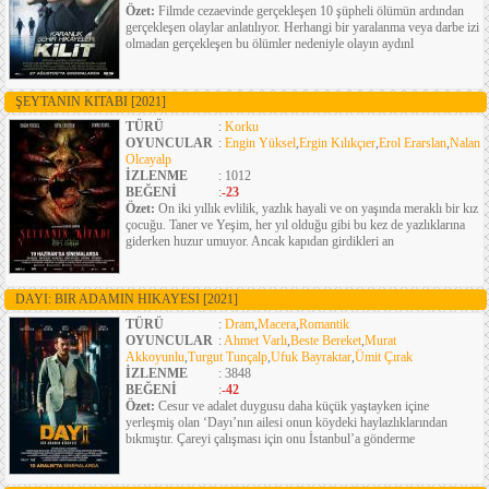
Özet:
Filmde cezaevinde gerçekleşen 10 şüpheli ölümün ardından
gerçekleşen olaylar anlatılıyor. Herhangi bir yaralanma veya darbe izi
olmadan gerçekleşen bu ölümler nedeniyle olayın aydınl
ŞEYTANIN KITABI
[2021]
TÜRÜ
:
Korku
OYUNCULAR
:
Engin Yüksel
,
Ergin Kılıkçıer
,
Erol Erarslan
,
Nalan
Olcayalp
İZLENME
: 1012
BEĞENİ
:
-23
Özet:
On iki yıllık evlilik, yazlık hayali ve on yaşında meraklı bir kız
çocuğu. Taner ve Yeşim, her yıl olduğu gibi bu kez de yazlıklarına
giderken huzur umuyor. Ancak kapıdan girdikleri an
DAYI: BIR ADAMIN HIKAYESI
[2021]
TÜRÜ
:
Dram
,
Macera
,
Romantik
OYUNCULAR
:
Ahmet Varlı
,
Beste Bereket
,
Murat
Akkoyunlu
,
Turgut Tunçalp
,
Ufuk Bayraktar
,
Ümit Çırak
İZLENME
: 3848
BEĞENİ
:
-42
Özet:
Cesur ve adalet duygusu daha küçük yaştayken içine
yerleşmiş olan ‘Dayı’nın ailesi onun köydeki haylazlıklarından
bıkmıştır. Çareyi çalışması için onu İstanbul’a gönderme