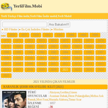
YerliFilm.Mobi
Yerli Türkçe Film indir,Yerli Film İndir mobil,Yerli Mobil
HD Filmler
|
En Çok İndirilen Filmler
|
Müslüm
1950
1957
1959
1962
1965
1966
1968
1969
1970
1971
1972
1973
1974
1975
1976
1977
1978
1979
1980
1981
1982
1983
1984
1985
1986
1987
1988
1989
1990
1991
1992
1994
1995
1996
1997
1998
1999
2000
2001
2002
2003
2004
2005
2006
2007
2008
2009
2010
2011
2012
2013
2014
2015
2016
2017
2018
2019
2020
2021
2022
2023
2024
2025
2021 YILINDA ÇIKAN FILMLER
KARANLIK ŞEHIR HIKAYELERI: KILIT
[2021]
TÜRÜ
:
Aksiyon
,
Gerilim
,
Gizem
OYUNCULAR
:
Asuman Dabak
,
Diren Polatoğulları
,
Melisa Aslı
Pamuk
,
Mert Fırat
,
Mustafa Alabora
,
Timur Acar
İZLENME
: 1057
BEĞENİ
:
-36