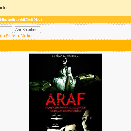
obi
 Film İndir mobil,Yerli Mobil
ilen Filmler
|
Müslüm