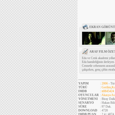
EKRAN GÖRÜNT
ARAF FILM ÖZE
Eda ve Cenk akademi yılları
Eda hamileliğinin ilerleyen 
Cennetle cehennem arasınd
çalışırken, genç çiftin etra
YAPIM
:
2006
- Tür
TÜRÜ
:
Gerilim
,
Ko
IMDB
:
tt0845424
OYUNCULAR
:
Akasya As
YÖNETMENI
: Biray Dalk
SENARYO
: Hakan Bili
SÜRE
: 97 Dak.
DOWNLOAD
: 4720
IMDB PUAN
: 2.4 / 4074