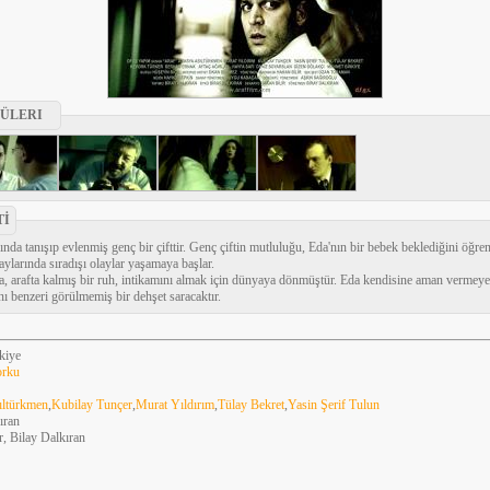
ÜLERI
Tİ
nda tanışıp evlenmiş genç bir çifttir. Genç çiftin mutluluğu, Eda'nın bir bebek beklediğini öğre
aylarında sıradışı olaylar yaşamaya başlar.
a, arafta kalmış bir ruh, intikamını almak için dünyaya dönmüştür. Eda kendisine aman verm
fını benzeri görülmemiş bir dehşet saracaktır.
kiye
rku
ıltürkmen
,
Kubilay Tunçer
,
Murat Yıldırım
,
Tülay Bekret
,
Yasin Şerif Tulun
ıran
r, Bilay Dalkıran