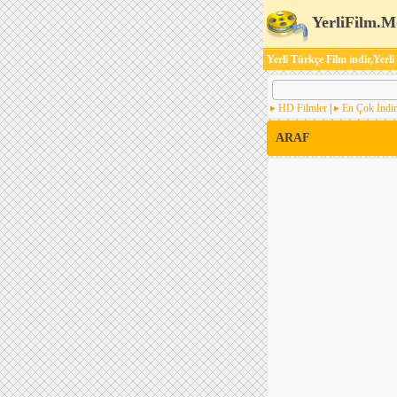
YerliFilm.M
Yerli Türkçe Film indir,Yerli
HD Filmler
|
En Çok İndir
ARAF