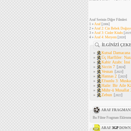
Araf Serinin Diğer Filmleri
1 »
Araf
[
]
2006
2 »
Araf 2: Cin Bebek Doğuy
3 »
Araf 3: Cinler Kitabı
[
2019
4 »
Araf 4: Meryem
[
]
2020
İLGİNİZİ ÇEK
»
Kutsal Damacana
»
Üç Harfliler: Naz
»
Kabir Azabı: İnsi
»
Siccin 7
[
]
2024
»
Vesnan
[
]
2023
»
Hannas 2
[
]
2023
»
Efsunlu 3: Muska
»
Haile: Bir Aile K
»
Mühr-ü Musallat 
»
Zebun
[
]
2022
ARAF FRAGMAN
Bu Filme Fragman Eklenme
ARAF
3GP
DOWN