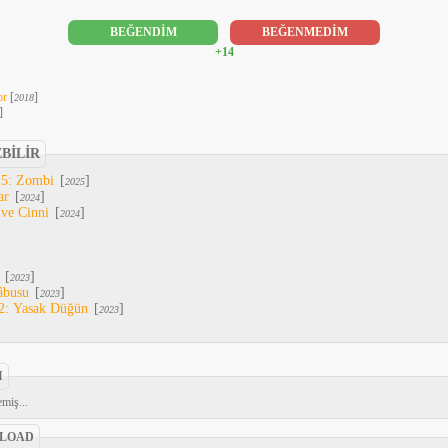
BEĞENDİM
BEĞENMEDİM
+14
or
[
]
2018
]
EBİLİR
 5: Zombi
[
]
2025
ar
[
]
2024
 ve Cinni
[
]
2024
[
]
2023
âbusu
[
]
2023
2: Yasak Düğün
[
]
2023
I
miş...
LOAD