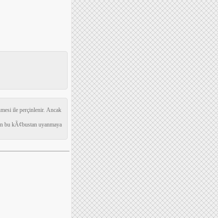
nmesi ile perçinlenir. Ancak
eyen bu kÃ¢bustan uyanmaya