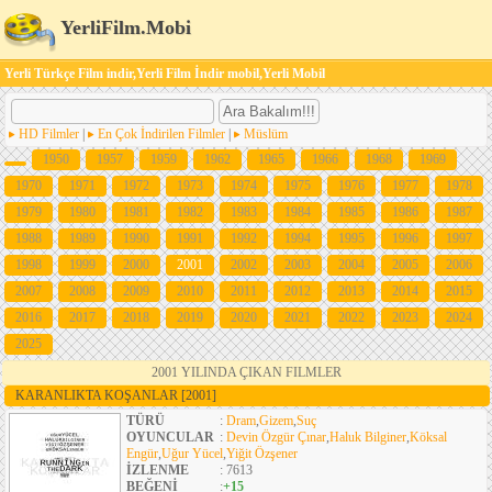
YerliFilm.Mobi
Yerli Türkçe Film indir,Yerli Film İndir mobil,Yerli Mobil
HD Filmler
|
En Çok İndirilen Filmler
|
Müslüm
1950
1957
1959
1962
1965
1966
1968
1969
1970
1971
1972
1973
1974
1975
1976
1977
1978
1979
1980
1981
1982
1983
1984
1985
1986
1987
1988
1989
1990
1991
1992
1994
1995
1996
1997
1998
1999
2000
2001
2002
2003
2004
2005
2006
2007
2008
2009
2010
2011
2012
2013
2014
2015
2016
2017
2018
2019
2020
2021
2022
2023
2024
2025
2001 YILINDA ÇIKAN FILMLER
KARANLIKTA KOŞANLAR
[2001]
TÜRÜ
:
Dram
,
Gizem
,
Suç
OYUNCULAR
:
Devin Özgür Çınar
,
Haluk Bilginer
,
Köksal
Engür
,
Uğur Yücel
,
Yiğit Özşener
İZLENME
: 7613
BEĞENİ
:
+15