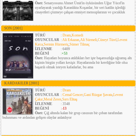
Özet:
Senaryosunu Ahmet Ümit'in öyküsünden Uğur Yücel'in
uyarlayarak yazdığı Karanlıkta Koşanlar, bir seri katilin işlediği
cinayetleri çözmeye çalışan emniyet mensuplarının ve çocukluk
SON
[2001]
TÜRÜ
:
Dram
,
Komedi
OYUNCULAR
:
Ali Erkazan
,
Ali Sürmeli
,
Cüneyt Türel
,
Levent
Kırca
,
Sermin Hürmeriç
,
Sümer Tilmaç
İZLENME
: 6409
BEĞENİ
:
+53
Özet:
Hayatları boyunca atıldıkları her işte başarısızlığa uğramış altı
kişinin birgün yolları kesişir. Hayatlarında bir kereliğine bile olsa
başarılı olmak isteyen kafadarlar, bu ama
KARDAKILER
[2001]
TÜRÜ
:
Dram
OYUNCULAR
:
Cemal Gencer
,
Gani Rüzgar Şavata
,
Levent
Çakır
,
Meral Zeren
,
Sırrı Elitaş
İZLENME
: 3548
BEĞENİ
:
-13
Özet:
Çığ altında kalan bir grup casusun bir çoban tarafından
bulunması ve ardından gelişen olaylar anlatılıyor