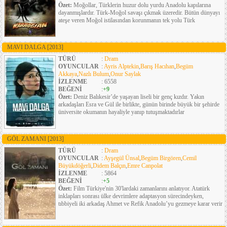
Özet:
Moğollar, Türklerin huzur dolu yurdu Anadolu kapılarına
dayanmışlardır. Türk-Moğol savaşı çıkmak üzeredir. Bütün dünyayı
ateşe veren Moğol istilasından korunmanın tek yolu Türk
MAVI DALGA
[2013]
TÜRÜ
:
Dram
OYUNCULAR
:
Ayris Alptekin
,
Barış Hacıhan
,
Begüm
Akkaya
,
Nazlı Bulum
,
Onur Saylak
İZLENME
: 6558
BEĞENİ
:
+9
Özet:
Deniz Balıkesir’de yaşayan liseli bir genç kızdır. Yakın
arkadaşları Esra ve Gül ile birlikte, günün birinde büyük bir şehirde
üniversite okumanın hayaliyle yanıp tutuşmaktadırlar
GÖL ZAMANI
[2013]
TÜRÜ
:
Dram
OYUNCULAR
:
Ayşegül Ünsal
,
Begüm Birgören
,
Cemil
Büyükdöğerli
,
Didem Balçın
,
Emre Canpolat
İZLENME
: 5864
BEĞENİ
:
+5
Özet:
Film Türkiye'nin 30'lardaki zamanlarını anlatıyor. Atatürk
inklapları sonrası ülke devrimlere adaptasyon sürecindeyken,
tıbbiyeli iki arkadaş Ahmet ve Refik Anadolu’yu gezmeye karar verir