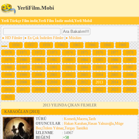
YerliFilm.Mobi
Yerli Türkçe Film indir,Yerli Film İndir mobil,Yerli Mobil
HD Filmler
|
En Çok İndirilen Filmler
|
Müslüm
1950
1957
1959
1962
1965
1966
1968
1969
1970
1971
1972
1973
1974
1975
1976
1977
1978
1979
1980
1981
1982
1983
1984
1985
1986
1987
1988
1989
1990
1991
1992
1994
1995
1996
1997
1998
1999
2000
2001
2002
2003
2004
2005
2006
2007
2008
2009
2010
2011
2012
2013
2014
2015
2016
2017
2018
2019
2020
2021
2022
2023
2024
2025
2013 YILINDA ÇIKAN FILMLER
KARAOĞLAN
[2013]
TÜRÜ
:
Komedi
,
Macera
,
Tarih
OYUNCULAR
:
Hakan Karahan
,
Hasan Yalnızoğlu
,
Müge
Boz
,
Özlem Yılmaz
,
Turgay Tanülkü
İZLENME
: 14967
BEĞENİ
:
+58