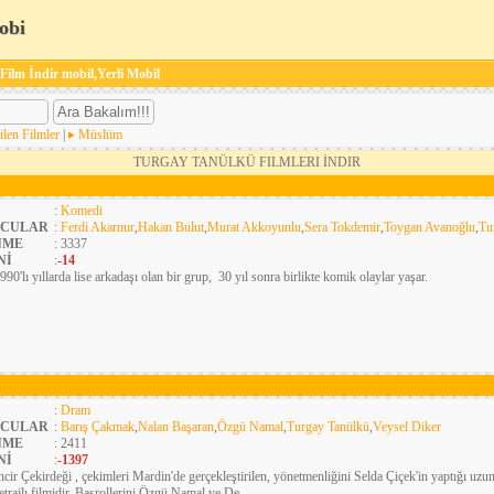
obi
 Film İndir mobil,Yerli Mobil
ilen Filmler
|
Müslüm
TURGAY TANÜLKÜ FILMLERI İNDIR
:
Komedi
CULAR
:
Ferdi Akarnur
,
Hakan Bulut
,
Murat Akkoyunlu
,
Sera Tokdemir
,
Toygan Avanoğlu
,
Tu
NME
: 3337
Nİ
:
-14
990'lı yıllarda lise arkadaşı olan bir grup, 30 yıl sonra birlikte komik olaylar yaşar.
:
Dram
CULAR
:
Barış Çakmak
,
Nalan Başaran
,
Özgü Namal
,
Turgay Tanülkü
,
Veysel Diker
NME
: 2411
Nİ
:
-1397
ncir Çekirdeği , çekimleri Mardin'de gerçekleştirilen, yönetmenliğini Selda Çiçek'in yaptığı uz
trajlı filmidir. Başrollerini Özgü Namal ve De