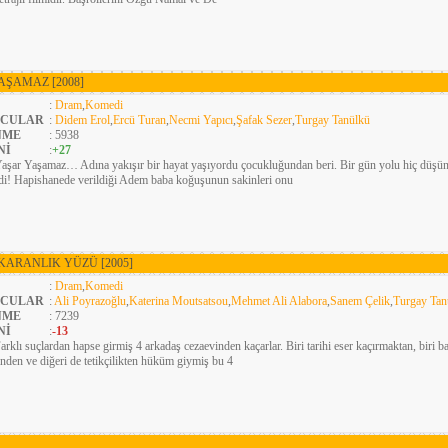
YAŞAMAZ
[2008]
:
Dram
,
Komedi
CULAR
:
Didem Erol
,
Ercü Turan
,
Necmi Yapıcı
,
Şafak Sezer
,
Turgay Tanülkü
NME
: 5938
Nİ
:
+27
aşar Yaşamaz… Adına yakışır bir hayat yaşıyordu çocukluğundan beri. Bir gün yolu hiç düş
di! Hapishanede verildiği Adem baba koğuşunun sakinleri onu
 KARANLIK YÜZÜ
[2005]
:
Dram
,
Komedi
CULAR
:
Ali Poyrazoğlu
,
Katerina Moutsatsou
,
Mehmet Ali Alabora
,
Sanem Çelik
,
Turgay Tan
NME
: 7239
Nİ
:
-13
arklı suçlardan hapse girmiş 4 arkadaş cezaevinden kaçarlar. Biri tarihi eser kaçırmaktan, biri 
inden ve diğeri de tetikçilikten hüküm giymiş bu 4