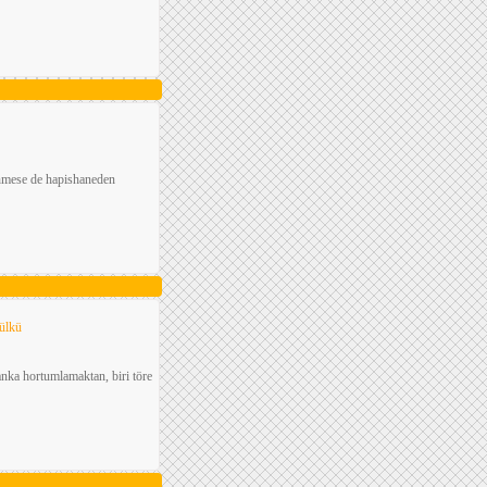
ünmese de hapishaneden
ülkü
banka hortumlamaktan, biri töre