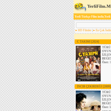
YerliFilm.M
Yerli Türkçe Film indir,Yerli
HD Filmler
|
En Çok İndir
C TAKIMI
[2024]
TÜRÜ
OYUN
İZLE
BEĞE
Özet:
1
İNCIR ÇEKIRDEĞI
[2009]
TÜRÜ
OYUN
İZLE
BEĞE
Özet:
İ
uzun me