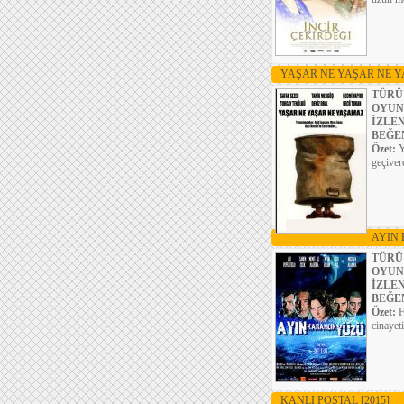
YAŞAR NE YAŞAR NE 
TÜRÜ
OYUN
İZLE
BEĞE
Özet:
Y
geçiver
AYIN
TÜRÜ
OYUN
İZLE
BEĞE
Özet:
F
cinayet
KANLI POSTAL
[2015]