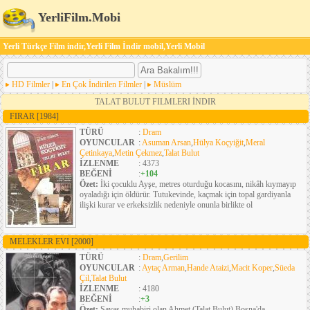
YerliFilm.Mobi
Yerli Türkçe Film indir,Yerli Film İndir mobil,Yerli Mobil
HD Filmler
|
En Çok İndirilen Filmler
|
Müslüm
TALAT BULUT FILMLERI İNDIR
FIRAR
[1984]
TÜRÜ
:
Dram
OYUNCULAR
:
Asuman Arsan
,
Hülya Koçyiğit
,
Meral
Çetinkaya
,
Metin Çekmez
,
Talat Bulut
İZLENME
: 4373
BEĞENİ
:
+104
Özet:
İki çocuklu Ayşe, metres oturduğu kocasını, nikâh kıymayıp
oyaladığı için öldürür. Tutukevinde, kaçmak için topal gardiyanla
ilişki kurar ve erkeksizlik nedeniyle onunla birlikte ol
MELEKLER EVI
[2000]
TÜRÜ
:
Dram
,
Gerilim
OYUNCULAR
:
Aytaç Arman
,
Hande Ataizi
,
Macit Koper
,
Süeda
Çil
,
Talat Bulut
İZLENME
: 4180
BEĞENİ
:
+3
Özet:
Savaş muhabiri olan Ahmet (Talat Bulut) Bosna'da