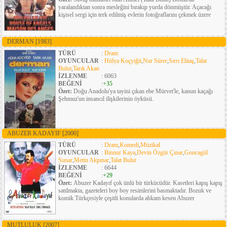
yaralandıktan sonra mesleğini bırakıp yurda dönmüştür. Açacağı
kişisel sergi için terk edilmiş evlerin fotoğraflarını çekmek üzere
DERMAN
[1983]
TÜRÜ
:
Dram
OYUNCULAR
:
Hülya Koçyiğit
,
Nur Sürer
,
Sırrı Elitaş
,
Talat
Bulut
,
Tarık Akan
İZLENME
: 6063
BEĞENİ
:
+35
Özet:
Doğu Anadolu'ya tayini çıkan ebe Mürvet'le, kanun kaçağı
Şehmuz'un insancıl ilişkilerinin öyküsü.
ABUZER KADAYIF
[2000]
TÜRÜ
:
Dram
,
Komedi
,
Müzikal
OYUNCULAR
:
Binnur Kaya
,
Devin Özgür Çınar
,
Goncagül
Sunar
,
Metin Akpınar
,
Talat Bulut
İZLENME
: 6644
BEĞENİ
:
+29
Özet:
Abuzer Kadayıf çok ünlü bir türkücüdür. Kasetleri kapış kapış
satılmakta, gazeteleri boy boy resimlerini basmaktadır. Bozuk ve
komik Türkçesiyle çeşitli konularda ahkam kesen Abuzer
MUTLULUK
[2007]