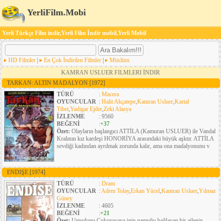
YerliFilm.Mobi
Yerli Türkçe Film indir,Yerli Film İndir mobil,Yerli Mobil
HD Filmler
|
En Çok İndirilen Filmler
|
Müslüm
KAMRAN USLUER FILMLERI İNDIR
TARKAN: ALTIN MADALYON
[1972]
TÜRÜ
:
Macera
OYUNCULAR
:
Halit Akçatepe
,
Kamran Usluer
,
Kartal
Tibet
,
Yadigar Ejder
,
Zeki Alasya
İZLENME
: 9560
BEĞENİ
:
+37
Özet:
Olayların başlangıcı ATTİLA (Kamuran USLUER) ile Vandal
Kralının kız kardeşi HONORİYA arasındaki büyük aşktır. ATTİLA
sevdiği kadından ayrılmak zorunda kalır, ama ona madalyonunu v
ENDIŞE
[1974]
TÜRÜ
:
Dram
OYUNCULAR
:
Adem Tolay
,
Erkan Yücel
,
Kamran Usluer
,
Yılmaz
Güney
İZLENME
: 4605
BEĞENİ
:
+21
Özet:
Umudunu Çukurovaya inip pamuğu bağlayan bir ailenin,