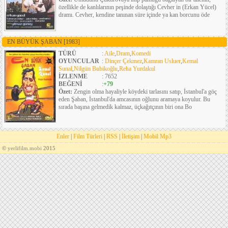
özellikle de kanlılarının peşinde dolaştığı Cevher in (Erkan Yücel)
dramı. Cevher, kendine tanınan süre içinde ya kan borcunu öde
EN BÜYÜK ŞABAN
[1983]
TÜRÜ
:
Aile
,
Dram
,
Komedi
OYUNCULAR
:
Dinçer Çekmez
,
Kamran Usluer
,
Kemal
Sunal
,
Nilgün Bubikoğlu
,
Reha Yurdakul
İZLENME
: 7652
BEĞENİ
:
+79
Özet:
Zengin olma hayaliyle köydeki tarlasını satıp, İstanbul'a göç
eden Şaban, İstanbul'da amcasının oğlunu aramaya koyulur. Bu
sırada başına gelmedik kalmaz, üçkağıtçının biri ona Bo
Enler
|
Film Türleri
|
RSS
|
İletişim
|
Mobil Mp3
©
yerlifilm.mobi
2015