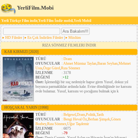
YerliFilm.Mobi
Yerli Türkçe Film indir,Yerli Film İndir mobil,Yerli Mobil
HD Filmler
|
En Çok İndirilen Filmler
|
Müslüm
RIZA SÖNMEZ FILMLERI İNDIR
KAR KIRMIZI
[2020]
TÜRÜ
:
Dram
OYUNCULAR
:
Ahmet Mümtaz Taylan
,
Baran Seyhan
,
Mehmet
Usta
,
Özge Gürel
,
Rıza Sönmez
İZLENME
: 3178
BEĞENİ
:
+12
Özet:
İşlemediği bir suç nedeniyle hapse giren Yusuf, dokuz yıl
boyunca parmaklıklar ardında kalır. Evine döndüğünde ise karısını
evde bulamaz. Yusuf, karısını ve çocuğunu bulmak için k
HOŞÇAKAL YARIN
[1998]
TÜRÜ
:
Belgesel
,
Dram
,
Politik
,
Tarih
OYUNCULAR
:
Bengi Heval Öz
,
Berhan Şimşek
,
Gönen
Bozbey
,
Rıza Sönmez
,
Uğur Taşdemir
İZLENME
: 6075
BEĞENİ
:
-79
Özet:
Deniz Gezmiş, Yusuf Aslan ve Hüseyin İnan'ın hikayesi.