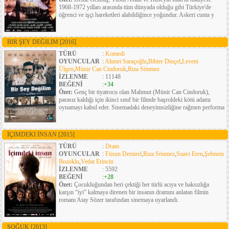
1968-1972 yılları arasında tüm dünyada olduğu gibi Türkiye'de
öğrenci ve işçi hareketleri alabildiğince yoğundur. Askeri cunta y
BIR ŞEY DEĞILIM
[2016]
TÜRÜ
:
Komedi
OYUNCULAR
:
Ahmet Saraçoğlu
,
Bihter Dinçel
,
Levent
Ülgen
,
Münir Can Cindoruk
,
Rıza Sönmez
İZLENME
: 11148
BEĞENİ
:
+34
Özet:
Genç bir tiyatrocu olan Mahmut (Münir Can Cindoruk),
parasız kaldığı için ikinci sınıf bir filmde başroldeki kötü adamı
oynamayı kabul eder. Sinemadaki deneyimsizliğine rağmen performa
İÇIMDEKI İNSAN
[2015]
TÜRÜ
:
Dram
OYUNCULAR
:
Füsun Demirel
,
Rıza Sönmez
,
Suavi Eren
,
Şebnem
Bozoklu
,
Vedat Erincin
İZLENME
: 5592
BEĞENİ
:
+28
Özet:
Çocukluğundan beri çektiği her türlü acıya ve haksızlığa
karşın “iyi” kalmaya direnen bir insanın dramını anlatan filmin
romanı Atay Sözer tarafından sinemaya uyarlandı.
SOĞUK
[2013]