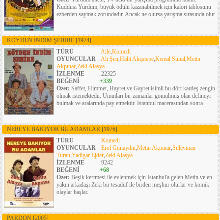
Kuddusi Yurdum, büyük ödülü kazanabilmek için kalori tablosunu
ezberden saymak zorundadır. Ancak ne olursa yarışma sırasında olur
KÖYDEN İNDIM ŞEHIRE
[1974]
TÜRÜ
:
Aile
,
Komedi
OYUNCULAR
:
Ali Şen
,
Halit Akçatepe
,
Kemal Sunal
,
Metin
Akpınar
,
Zeki Alasya
İZLENME
: 22325
BEĞENİ
:
+339
Özet:
Saffet, Himmet, Hayret ve Gayret isimli bu dört kardeş zengin
olmak istemektedir. Umutları bir zamanlar gömülmüş olan defineyi
bulmak ve aralarında pay etmektir. İstanbul macerasından sonra
NEREYE BAKIYOR BU ADAMLAR
[1976]
TÜRÜ
:
Komedi
OYUNCULAR
:
Erol Günaydın
,
Metin Akpınar
,
Süleyman
Turan
,
Yadigar Ejder
,
Zeki Alasya
İZLENME
: 9242
BEĞENİ
:
+68
Özet:
Beşik kertmesi ile evlenmek için İstanbul'a gelen Metin ve en
yakın arkadaşı Zeki bir tesadüf ile birden meşhur olurlar ve komik
olaylar başlar.
PARDON
[2005]