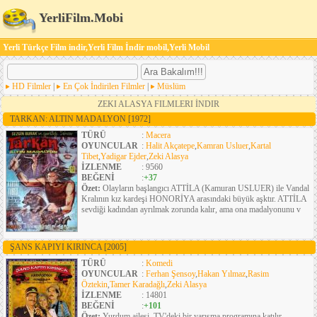
YerliFilm.Mobi
Yerli Türkçe Film indir,Yerli Film İndir mobil,Yerli Mobil
HD Filmler
|
En Çok İndirilen Filmler
|
Müslüm
ZEKI ALASYA FILMLERI İNDIR
TARKAN: ALTIN MADALYON
[1972]
TÜRÜ
:
Macera
OYUNCULAR
:
Halit Akçatepe
,
Kamran Usluer
,
Kartal
Tibet
,
Yadigar Ejder
,
Zeki Alasya
İZLENME
: 9560
BEĞENİ
:
+37
Özet:
Olayların başlangıcı ATTİLA (Kamuran USLUER) ile Vandal
Kralının kız kardeşi HONORİYA arasındaki büyük aşktır. ATTİLA
sevdiği kadından ayrılmak zorunda kalır, ama ona madalyonunu v
ŞANS KAPIYI KIRINCA
[2005]
TÜRÜ
:
Komedi
OYUNCULAR
:
Ferhan Şensoy
,
Hakan Yılmaz
,
Rasim
Öztekin
,
Tamer Karadağlı
,
Zeki Alasya
İZLENME
: 14801
BEĞENİ
:
+101
Özet:
Yurdum ailesi, TV'deki bir yarışma programına katılır.