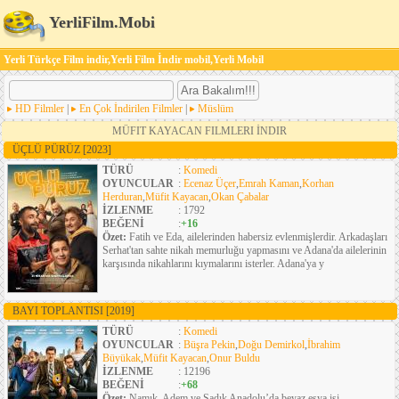
YerliFilm.Mobi
Yerli Türkçe Film indir,Yerli Film İndir mobil,Yerli Mobil
HD Filmler
|
En Çok İndirilen Filmler
|
Müslüm
MÜFIT KAYACAN FILMLERI İNDIR
ÜÇLÜ PÜRÜZ
[2023]
TÜRÜ
:
Komedi
OYUNCULAR
:
Ecenaz Üçer
,
Emrah Kaman
,
Korhan
Herduran
,
Müfit Kayacan
,
Okan Çabalar
İZLENME
: 1792
BEĞENİ
:
+16
Özet:
Fatih ve Eda, ailelerinden habersiz evlenmişlerdir. Arkadaşları
Serhat'tan sahte nikah memurluğu yapmasını ve Adana'da ailelerinin
karşısında nikahlarını kıymalarını isterler. Adana'ya y
BAYI TOPLANTISI
[2019]
TÜRÜ
:
Komedi
OYUNCULAR
:
Büşra Pekin
,
Doğu Demirkol
,
İbrahim
Büyükak
,
Müfit Kayacan
,
Onur Buldu
İZLENME
: 12196
BEĞENİ
:
+68
Özet:
Namık, Adem ve Sadık Anadolu’da beyaz eşya işi