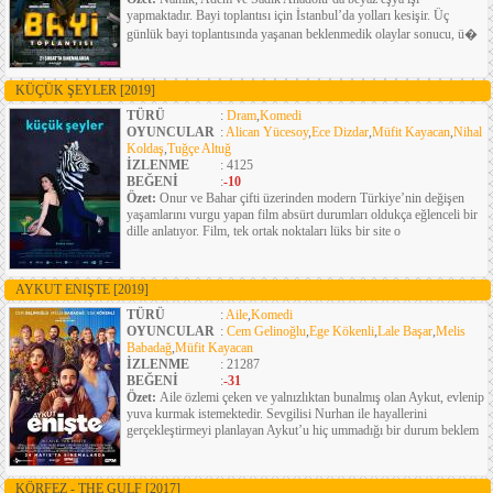
yapmaktadır. Bayi toplantısı için İstanbul’da yolları kesişir. Üç
günlük bayi toplantısında yaşanan beklenmedik olaylar sonucu, ü�
KÜÇÜK ŞEYLER
[2019]
TÜRÜ
:
Dram
,
Komedi
OYUNCULAR
:
Alican Yücesoy
,
Ece Dizdar
,
Müfit Kayacan
,
Nihal
Koldaş
,
Tuğçe Altuğ
İZLENME
: 4125
BEĞENİ
:
-10
Özet:
Onur ve Bahar çifti üzerinden modern Türkiye’nin değişen
yaşamlarını vurgu yapan film absürt durumları oldukça eğlenceli bir
dille anlatıyor. Film, tek ortak noktaları lüks bir site o
AYKUT ENIŞTE
[2019]
TÜRÜ
:
Aile
,
Komedi
OYUNCULAR
:
Cem Gelinoğlu
,
Ege Kökenli
,
Lale Başar
,
Melis
Babadağ
,
Müfit Kayacan
İZLENME
: 21287
BEĞENİ
:
-31
Özet:
Aile özlemi çeken ve yalnızlıktan bunalmış olan Aykut, evlenip
yuva kurmak istemektedir. Sevgilisi Nurhan ile hayallerini
gerçekleştirmeyi planlayan Aykut’u hiç ummadığı bir durum beklem
KÖRFEZ - THE GULF
[2017]