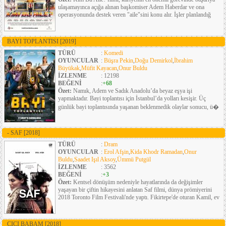
ulaşamayınca açığa alınan başkomiser Adem Haberdar ve ona
operasyonunda destek veren "aile"sini konu alır. İşler planlandığ
BAYI TOPLANTISI
[2019]
TÜRÜ
:
Komedi
OYUNCULAR
:
Büşra Pekin
,
Doğu Demirkol
,
İbrahim
Büyükak
,
Müfit Kayacan
,
Onur Buldu
İZLENME
: 12198
BEĞENİ
:
+68
Özet:
Namık, Adem ve Sadık Anadolu’da beyaz eşya işi
yapmaktadır. Bayi toplantısı için İstanbul’da yolları kesişir. Üç
günlük bayi toplantısında yaşanan beklenmedik olaylar sonucu, ü�
- SAF
[2018]
TÜRÜ
:
Dram
OYUNCULAR
:
Erol Afşin
,
Kida Khodr Ramadan
,
Onur
Buldu
,
Saadet Işıl Aksoy
,
Ümmü Putgül
İZLENME
: 3562
BEĞENİ
:
+3
Özet:
Kentsel dönüşüm nedeniyle hayatlarında da değişimler
yaşayan bir çiftin hikayesini anlatan Saf filmi, dünya prömiyerini
2018 Toronto Film Festivali'nde yaptı. Fikirtepe'de oturan Kamil, ev
CICI BABAM
[2018]