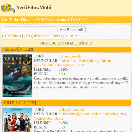
YerliFilm.Mobi
Yerli Türkçe Film indir,Yerli Film İndir mobil,Yerli Mobil
HD Filmler
|
En Çok İndirilen Filmler
|
Müslüm
ONUR BULDU FILMLERI İNDIR
TEBESSÜM
[2023]
TÜRÜ
:
Dram
,
Komedi
OYUNCULAR
:
Adem Tosun
,
Emir Çubukçu
,
Güvenç
Selekman
,
Onur Buldu
,
Seda Türkmen
İZLENME
: 1105
BEĞENİ
:
+14
Özet:
Tebessüm, çevresi tarafından asık suratlı olması ve asosyalliği
ile bilinen, Mustafa'nın bir gecede değişen yaşamına odaklanıyor. 35
yaşında bir adam olan Mustafa, İstanbul’da bir de
KIM BU AILE
[2022]
TÜRÜ
:
Aksiyon
,
Komedi
OYUNCULAR
:
Altan Erkekli
,
Cengiz Bozkurt
,
Ferit Aktuğ
,
Nurgül
Yeşilçay
,
Onur Buldu
İZLENME
: 4304
BEĞENİ
:
+24
Özet:
Kim Bu Aile? filmi, kariyenin en önemli görevinde başarıya