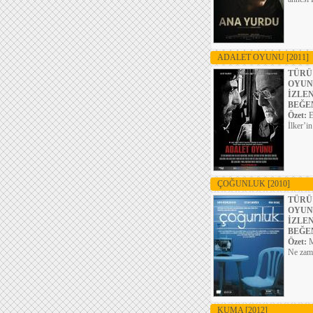
ADALET OYUNU
[2011]
TÜRÜ
OYUN
İZLE
BEĞE
Özet:
E
İlker’i
ÇOĞUNLUK
[2010]
TÜRÜ
OYUN
İZLE
BEĞE
Özet:
M
Ne zama
KUMA
[2012]