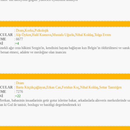
:
Dram
,
Korku
,
Psikolojik
CULAR
:
Alp Öyken
,
Halil Kumova
,
Mustafa Uğurlu
,
Nihal Koldaş
,
Tolga Evren
NME
: 6677
Nİ
:
+4
mekli ağır ceza hâkimi Sezgin'in, kendisini hayata bağlayan kızı Belgin’in öldürülmesi ve sanı
n beraat etmesi, adalete ve mesleğine olan inancını
:
Dram
CULAR
:
Bartu Küçükçağlayan
,
Erkan Can
,
Feridun Koç
,
Nihal Koldaş
,
Settar Tanrıöğen
NME
: 7276
Nİ
:
+22
ertkan, babasinin insaatlarinin getir gotur islerine bakar, arkadaslarla alisveris merkezlerinde sa
n ki Gul ile tanisir, boslugu ve basitligi degerlendirmek ici