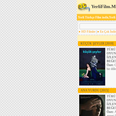
YerliFilm.M
Yerli Türkçe Film indir,Yerli
HD Filmler
|
En Çok İndir
KÜÇÜK ŞEYLER
[2019]
TÜRÜ
OYUN
İZLE
BEĞE
Özet:
O
bir dill
ANA YURDU
[2015]
TÜRÜ
OYUN
İZLE
BEĞE
Özet:
A
annesi 