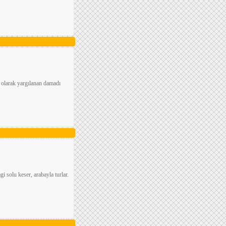
k olarak yargılanan damadı
gi solu keser, arabayla turlar.