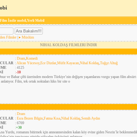
obi
 Film İndir mobil,Yerli Mobil
ilen Filmler
|
Müslüm
NIHAL KOLDAŞ FILMLERI İNDIR
:
Dram
,
Komedi
CULAR
:
Alican Yücesoy
,
Ece Dizdar
,
Müfit Kayacan
,
Nihal Koldaş
,
Tuğçe Altuğ
NME
: 4125
Nİ
:
-10
nur ve Bahar çifti üzerinden modern Türkiye’nin değişen yaşamlarını vurgu yapan film absürt 
e anlatıyor. Film, tek ortak noktaları lüks bir site o
:
Dram
CULAR
:
Esra Bezen Bilgin
,
Fatma Kısa
,
Nihal Koldaş
,
Semih Aydın
NME
: 6769
Nİ
:
+30
na Yurdu, romanını bitirmek için anneannesinden kalan köy evine giden Nesrin’le beklenmedik 
Halise’nin tansiyonu gitgide yükselen öyküsünü anlatıyor