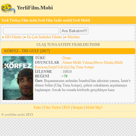
YerliFilm.Mobi
Yerli Türkçe Film indir,Yerli Film İndir mobil,Yerli Mobil
HD Filmler
|
En Çok İndirilen Filmler
|
Müslüm
ULAŞ TUNA ASTEPE FILMLERI İNDIR
KÖRFEZ - THE GULF
[2017]
TÜRÜ
:
Dram
OYUNCULAR
:
Ahmet Melih Yılmaz
,
Merve Dizdar
,
Müfit
Kayacan
,
Serpil Gül (i)
,
Ulaş Tuna Astepe
İZLENME
: 10818
BEĞENİ
:
+70
Özet:
Boşanmasının ardından İstanbul'dan ailesinin yanına, İzmir'e
dönen Selim (Ulaş Tuna Astepe), şehrin sokaklarını arşınlamaya
başlamıştır. Ancak bu esnada körfezde gerçekleşen kaza
Enler
|
Film Türleri
|
RSS
|
İletişim
|
Mobil Mp3
©
yerlifilm.mobi
2015