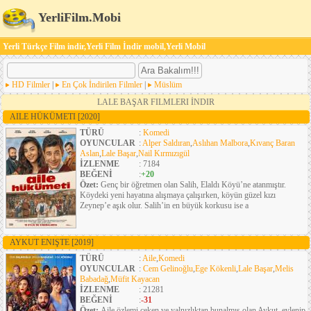
YerliFilm.Mobi
Yerli Türkçe Film indir,Yerli Film İndir mobil,Yerli Mobil
HD Filmler
|
En Çok İndirilen Filmler
|
Müslüm
LALE BAŞAR FILMLERI İNDIR
AILE HÜKÜMETI
[2020]
TÜRÜ
:
Komedi
OYUNCULAR
:
Alper Saldıran
,
Aslıhan Malbora
,
Kıvanç Baran
Aslan
,
Lale Başar
,
Nail Kırmızıgül
İZLENME
: 7184
BEĞENİ
:
+20
Özet:
Genç bir öğretmen olan Salih, Elaldı Köyü’ne atanmıştır.
Köydeki yeni hayatına alışmaya çalışırken, köyün güzel kızı
Zeynep’e aşık olur. Salih’in en büyük korkusu ise a
AYKUT ENIŞTE
[2019]
TÜRÜ
:
Aile
,
Komedi
OYUNCULAR
:
Cem Gelinoğlu
,
Ege Kökenli
,
Lale Başar
,
Melis
Babadağ
,
Müfit Kayacan
İZLENME
: 21281
BEĞENİ
:
-31
Özet:
Aile özlemi çeken ve yalnızlıktan bunalmış olan Aykut, evlenip