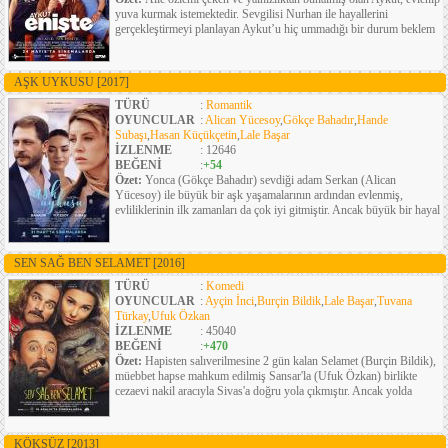
yuva kurmak istemektedir. Sevgilisi Nurhan ile hayallerini
gerçekleştirmeyi planlayan Aykut’u hiç ummadığı bir durum beklem
AŞK UYKUSU
[2017]
TÜRÜ
:
Romantik
OYUNCULAR
:
Alican Yücesoy
,
Gökçe Bahadır
,
Hande
Subaşı
,
Hasan Küçükçetin
,
Lale Başar
İZLENME
: 12646
BEĞENİ
:
+54
Özet:
Yonca (Gökçe Bahadır) sevdiği adam Serkan (Alican
Yücesoy) ile büyük bir aşk yaşamalarının ardından evlenmiş,
evliliklerinin ilk zamanları da çok iyi gitmiştir. Ancak büyük bir hayal
SEN SAĞ BEN SELAMET
[2016]
TÜRÜ
:
Komedi
OYUNCULAR
:
Ayçin İnci
,
Burçin Bildik
,
Lale Başar
,
Tuvana
Türkay
,
Ufuk Özkan
İZLENME
: 45040
BEĞENİ
:
+470
Özet:
Hapisten salıverilmesine 2 gün kalan Selamet (Burçin Bildik),
müebbet hapse mahkum edilmiş Sansar'la (Ufuk Özkan) birlikte
cezaevi nakil aracıyla Sivas'a doğru yola çıkmıştır. Ancak yolda
KÖKSÜZ
[2013]