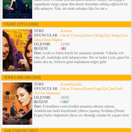
yaşamlarını vurgu yapan film absürt durumları oldukça eğlenceli bir
dille anlatıyor. Film, tek ortak noktaları lüks bir site o
9 KERE LEYLA
[2020]
TÜRÜ
:
Komedi
OYUNCULAR
:
Alican Yücesoy
,
Demet Akbağ
,
Elçin Sangu
,
Fırat
Tanış
,
Haluk Bilginer
İZLENME
: 12193
BEĞENİ
:
-381
Özet:
Leyla ve Adem büyük bir çıkmazın içindedir. Yıllardır evli
olan çift, mutluluğu artık tadamıyordur. Her ne kadar Leyla, güzel bir
kadın olsa da, Adem'in gözü başkalarına doğru gider
SOFRA SIRLARI
[2018]
TÜRÜ
:
Komedi
,
Korku
OYUNCULAR
:
Alican Yücesoy
,
Demet Evgar
,
Elit Çam
,
Fatih
Al
,
Fırat Altunmeşe
İZLENME
: 26201
BEĞENİ
:
+1007
Özet:
Evlendikten sonra kendini tamamen ailesine adayan,
Anadolu'nun farklı köşelerinde yıllarca yaşamış Neslihan (Demet
Evgar) hiçbir olağanüstü olayın yer almadığı sıradan bir yaşam sürm
AŞK UYKUSU
[2017]