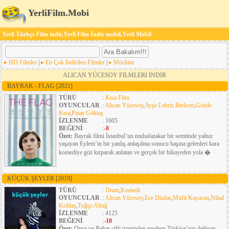
YerliFilm.Mobi
Yerli Türkçe Film indir,Yerli Film İndir mobil,Yerli Mobil
HD Filmler
|
En Çok İndirilen Filmler
|
Müslüm
ALICAN YÜCESOY FILMLERI İNDIR
BAYRAK - FLAG
[2021]
TÜRÜ
:
Kısa Film
OYUNCULAR
:
Alican Yücesoy
,
Ayşe Lebriz Berkem
,
Gözde
Kısa
,
Pınar Göktaş
İZLENME
: 1605
BEĞENİ
:
-8
Özet:
Bayrak filmi İstanbul’un muhafazakar bir semtinde yalnız
yaşayan Eylem’in bir yanlış anlaşılma sonucu başına gelenleri kara
komediye göz kırparak anlatan ve gerçek bir hikayeden yola �
KÜÇÜK ŞEYLER
[2019]
TÜRÜ
:
Dram
,
Komedi
OYUNCULAR
:
Alican Yücesoy
,
Ece Dizdar
,
Müfit Kayacan
,
Nihal
Koldaş
,
Tuğçe Altuğ
İZLENME
: 4125
BEĞENİ
:
-10
Özet:
Onur ve Bahar çifti üzerinden modern Türkiye’nin değişen