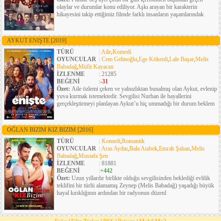
olaylar ve durumlar konu ediliyor. Aşkı arayan bir karakterin
hikayesini takip ettiğimiz filmde farklı insanların yaşamlarındak
AYKUT ENIŞTE
[2019]
TÜRÜ
:
Aile
,
Komedi
OYUNCULAR
:
Cem Gelinoğlu
,
Ege Kökenli
,
Lale Başar
,
Melis
Babadağ
,
Müfit Kayacan
İZLENME
: 21285
BEĞENİ
:
-31
Özet:
Aile özlemi çeken ve yalnızlıktan bunalmış olan Aykut, evlenip
yuva kurmak istemektedir. Sevgilisi Nurhan ile hayallerini
gerçekleştirmeyi planlayan Aykut’u hiç ummadığı bir durum beklem
OĞLAN BIZIM KIZ BIZIM
[2016]
TÜRÜ
:
Komedi
,
Romantik
OYUNCULAR
:
Aras Aydın
,
Bala Atabek
,
Emrah Şahan
,
Melis
Babadağ
,
Mustafa Şen
İZLENME
: 81881
BEĞENİ
:
+442
Özet:
Uzun yıllardır birlikte olduğu sevgilisinden beklediği evlilik
teklifini bir türlü alamamış Zeynep (Melis Babadağ) yaşadığı büyük
hayal kırıklığının ardından bir radyonun düzenl