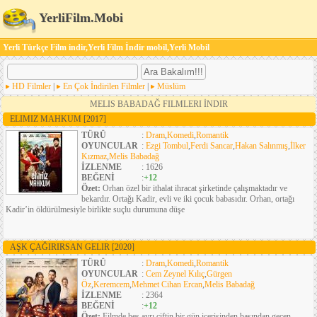
YerliFilm.Mobi
Yerli Türkçe Film indir,Yerli Film İndir mobil,Yerli Mobil
HD Filmler
|
En Çok İndirilen Filmler
|
Müslüm
MELIS BABADAĞ FILMLERI İNDIR
ELIMIZ MAHKUM
[2017]
TÜRÜ
:
Dram
,
Komedi
,
Romantik
OYUNCULAR
:
Ezgi Tombul
,
Ferdi Sancar
,
Hakan Salınmış
,
İlker
Kızmaz
,
Melis Babadağ
İZLENME
: 1626
BEĞENİ
:
+12
Özet:
Orhan özel bir ithalat ihracat şirketinde çalışmaktadır ve
bekardır. Ortağı Kadir, evli ve iki çocuk babasıdır. Orhan, ortağı
Kadir’in öldürülmesiyle birlikte suçlu durumuna düşe
AŞK ÇAĞIRIRSAN GELIR
[2020]
TÜRÜ
:
Dram
,
Komedi
,
Romantik
OYUNCULAR
:
Cem Zeynel Kılıç
,
Gürgen
Öz
,
Keremcem
,
Mehmet Cihan Ercan
,
Melis Babadağ
İZLENME
: 2364
BEĞENİ
:
+12
Özet:
Filmde beş ayrı çiftin bir gün içerisinden başından geçen