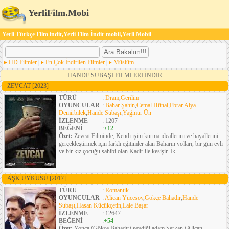
YerliFilm.Mobi
Yerli Türkçe Film indir,Yerli Film İndir mobil,Yerli Mobil
HD Filmler
|
En Çok İndirilen Filmler
|
Müslüm
HANDE SUBAŞI FILMLERI İNDIR
ZEVCAT
[2023]
TÜRÜ
:
Dram
,
Gerilim
OYUNCULAR
:
Bahar Şahin
,
Cemal Hünal
,
Ebrar Alya
Demirbilek
,
Hande Subaşı
,
Yağmur Ün
İZLENME
: 1207
BEĞENİ
:
+12
Özet:
Zevcat Filminde; Kendi işini kurma ideallerini ve hayallerini
gerçekleştirmek için farklı eğitimler alan Baharın yolları, bir gün evli
ve bir kız çocuğu sahibi olan Kadir ile kesişir. İk
AŞK UYKUSU
[2017]
TÜRÜ
:
Romantik
OYUNCULAR
:
Alican Yücesoy
,
Gökçe Bahadır
,
Hande
Subaşı
,
Hasan Küçükçetin
,
Lale Başar
İZLENME
: 12647
BEĞENİ
:
+54
Özet:
Yonca (Gökçe Bahadır) sevdiği adam Serkan (Alican