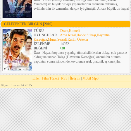
Yücesoy) ile büyük bir aşk yaşamalarının ardından evlenmiş,
evliliklerinin ilk zamanları da çok iyi gitmiştir. Ancak büyük bir hayal
GELECEKTEN BIR GÜN
[2010]
TÜRÜ
:
Dram
,
Komedi
OYUNCULAR
:
Arda Kural
,
Hande Subaşı
,
Hayrettin
Karaoğuz
,
Murat Serezli
,
Rasim Öztekin
İZLENME
: 14072
BEĞENİ
:
+38
Özet:
Hayatı boyunca yaşadıgı tüm aksiliklerden dolayı çok şanssız
olduguna inanan Tolga (Hayrettin Karaoğuz) önemli bir sunum
yaptıktan sonra işinden de kovulunca artık platonik aşkına (Han
Enler
|
Film Türleri
|
RSS
|
İletişim
|
Mobil Mp3
©
yerlifilm.mobi
2015