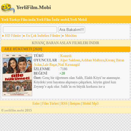
YerliFilm.Mobi
Yerli Türkçe Film indir,Yerli Film İndir mobil,Yerli Mobil
HD Filmler
|
En Çok İndirilen Filmler
|
Müslüm
KIVANÇ BARAN ASLAN FILMLERI İNDIR
AILE HÜKÜMETI
[2020]
TÜRÜ
:
Komedi
OYUNCULAR
:
Alper Saldıran
,
Aslıhan Malbora
,
Kıvanç Baran
Aslan
,
Lale Başar
,
Nail Kırmızıgül
İZLENME
: 7186
BEĞENİ
:
+20
Özet:
Genç bir öğretmen olan Salih, Elaldı Köyü’ne atanmıştır.
Köydeki yeni hayatına alışmaya çalışırken, köyün güzel kızı
Zeynep’e aşık olur. Salih’in en büyük korkusu ise a
Enler
|
Film Türleri
|
RSS
|
İletişim
|
Mobil Mp3
©
yerlifilm.mobi
2015