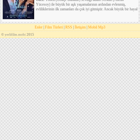
Yücesoy) ile büyük bir aşk yaşamalarının ardından evlenmiş,
evliliklerinin ilk zamanları da çok iyi gitmiştir. Ancak büyük bir hayal
Enler
|
Film Türleri
|
RSS
|
İletişim
|
Mobil Mp3
©
yerlifilm.mobi
2015