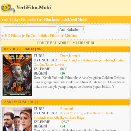
YerliFilm.Mobi
Yerli Türkçe Film indir,Yerli Film İndir mobil,Yerli Mobil
HD Filmler
|
En Çok İndirilen Filmler
|
Müslüm
GÖKÇE BAHADIR FILMLERI İNDIR
KENDI YOLUMDA
[2022]
TÜRÜ
:
Dram
,
Komedi
OYUNCULAR
:
Erkan Can
,
Ferit Aktuğ
,
Gökçe Bahadır
,
Gökhan
Özoğuz
,
Tamer Levent
İZLENME
: 6608
BEĞENİ
:
+16
Özet:
Kendi Yolumda Filminde; Adana’ya giden Gökhan Özoğuz,
burada gittiği tamircide çırak olan Ömer Ali ile tanışır. Ömer Ali de
müzik sevdasıyla yanıp tutuşan ve besteler yapan biridir. Y
AŞK UYKUSU
[2017]
TÜRÜ
:
Romantik
OYUNCULAR
:
Alican Yücesoy
,
Gökçe Bahadır
,
Hande
Subaşı
,
Hasan Küçükçetin
,
Lale Başar
İZLENME
: 12647
BEĞENİ
:
+54
Özet:
Yonca (Gökçe Bahadır) sevdiği adam Serkan (Alican