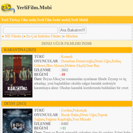
YerliFilm.Mobi
Yerli Türkçe Film indir,Yerli Film İndir mobil,Yerli Mobil
HD Filmler
|
En Çok İndirilen Filmler
|
Müslüm
DENIZ UĞUR FILMLERI İNDIR
KARANTINA
[2025]
TÜRÜ
:
Komedi
OYUNCULAR
:
Demirhan Demircioğlu
,
Deniz Uğur
,
Erdinç
Gülener
,
İlker Aksum
,
Meltem Akçöl
,
Onur Bay
İZLENME
: 3602
BEĞENİ
:
-10
Özet:
Beyza Alkoç'un romanından uyarlanan filmde Zeynep ve üç
arkadaşı, yeni başladıkları okulda salgın hastalık nedeniyle
karantinaya alınır. Okulun karanlık koridorunda buldukları bir ceset
DETAY
[2015]
TÜRÜ
:
Gerilim
,
Psikolojik
OYUNCULAR
:
Burak Hakkı
,
Deniz Uğur
,
Toprak
Sağlam
,
Yağmur Kaşifoğlu
,
Yosi Mizrahi
İZLENME
: 8480
BEĞENİ
:
+11
Özet:
Taner ve Burak mimarlık şirketleri olan iki ortaktır. Eşleri Selin