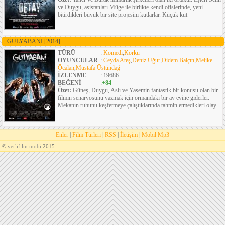
ve Duygu, asistanları Müge ile birlikte kendi ofislerinde, yeni
bitirdikleri büyük bir site projesini kutlarlar. Küçük kut
GULYABANI
[2014]
TÜRÜ
:
Komedi
,
Korku
OYUNCULAR
:
Ceyda Ateş
,
Deniz Uğur
,
Didem Balçın
,
Melike
Öcalan
,
Mustafa Üstündağ
İZLENME
: 19686
BEĞENİ
:
+84
Özet:
Güneş, Duygu, Aslı ve Yasemin fantastik bir konusu olan bir
filmin senaryosunu yazmak için ormandaki bir av evine giderler.
Mekanın ruhunu keşfetmeye çalıştıklarında tahmin etmedikleri olay
Enler
|
Film Türleri
|
RSS
|
İletişim
|
Mobil Mp3
©
yerlifilm.mobi
2015