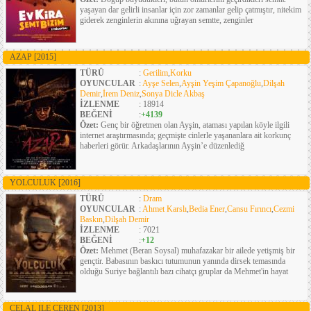
yaşayan dar gelirli insanlar için zor zamanlar gelip çatmıştır, nitekim
giderek zenginlerin akınına uğrayan semtte, zenginler
AZAP
[2015]
TÜRÜ
:
Gerilim
,
Korku
OYUNCULAR
:
Ayşe Selen
,
Ayşin Yeşim Çapanoğlu
,
Dilşah
Demir
,
İrem Deniz
,
Sonya Dicle Akbaş
İZLENME
: 18914
BEĞENİ
:
+4139
Özet:
Genç bir öğretmen olan Ayşin, ataması yapılan köyle ilgili
internet araştırmasında; geçmişte cinlerle yaşananlara ait korkunç
haberleri görür. Arkadaşlarının Ayşin’e düzenlediğ
YOLCULUK
[2016]
TÜRÜ
:
Dram
OYUNCULAR
:
Ahmet Karslı
,
Bedia Ener
,
Cansu Fırıncı
,
Cezmi
Baskın
,
Dilşah Demir
İZLENME
: 7021
BEĞENİ
:
+12
Özet:
Mehmet (Beran Soysal) muhafazakar bir ailede yetişmiş bir
gençtir. Babasının baskıcı tutumunun yanında dirsek temasında
olduğu Suriye bağlantılı bazı cihatçı gruplar da Mehmet'in hayat
CELAL ILE CEREN
[2013]