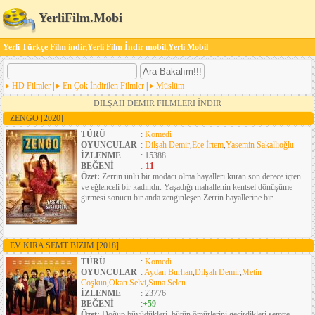
YerliFilm.Mobi
Yerli Türkçe Film indir,Yerli Film İndir mobil,Yerli Mobil
HD Filmler
|
En Çok İndirilen Filmler
|
Müslüm
DILŞAH DEMIR FILMLERI İNDIR
ZENGO
[2020]
TÜRÜ
:
Komedi
OYUNCULAR
:
Dilşah Demir
,
Ece İrtem
,
Yasemin Sakallıoğlu
İZLENME
: 15388
BEĞENİ
:
-11
Özet:
Zerrin ünlü bir modacı olma hayalleri kuran son derece içten
ve eğlenceli bir kadındır. Yaşadığı mahallenin kentsel dönüşüme
girmesi sonucu bir anda zenginleşen Zerrin hayallerine bir
EV KIRA SEMT BIZIM
[2018]
TÜRÜ
:
Komedi
OYUNCULAR
:
Aydan Burhan
,
Dilşah Demir
,
Metin
Coşkun
,
Okan Selvi
,
Suna Selen
İZLENME
: 23776
BEĞENİ
:
+59
Özet:
Doğup büyüdükleri, bütün ömürlerini geçirdikleri semtte