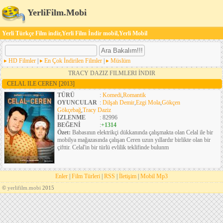
YerliFilm.Mobi
Yerli Türkçe Film indir,Yerli Film İndir mobil,Yerli Mobil
HD Filmler
|
En Çok İndirilen Filmler
|
Müslüm
TRACY DAZIZ FILMLERI İNDIR
CELAL ILE CEREN
[2013]
TÜRÜ
:
Komedi
,
Romantik
OYUNCULAR
:
Dilşah Demir
,
Ezgi Mola
,
Gökçen
Gökçebağ
,
Tracy Daziz
İZLENME
: 82996
BEĞENİ
:
+1314
Özet:
Babasının elektrikçi dükkanında çalışmakta olan Celal ile bir
mobilya mağazasında çalışan Ceren uzun yıllardır birlikte olan bir
çifttir. Celal'in bir türlü evlilik teklifinde bulunm
Enler
|
Film Türleri
|
RSS
|
İletişim
|
Mobil Mp3
©
yerlifilm.mobi
2015