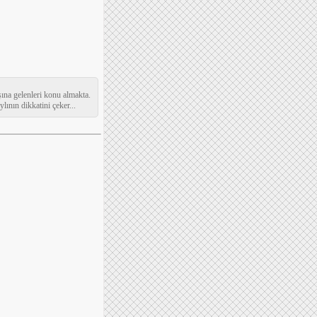
şına gelenleri konu almakta.
lının dikkatini çeker...