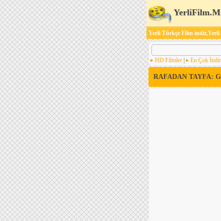
YerliFilm.M
Yerli Türkçe Film indir,Yerli
HD Filmler
|
En Çok İndir
RAFADAN TAYFA: 