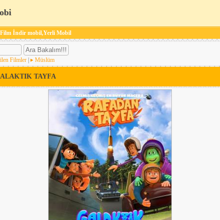
obi
 Film İndir mobil,Yerli Mobil
ilen Filmler
|
Müslüm
GALAKTIK TAYFA