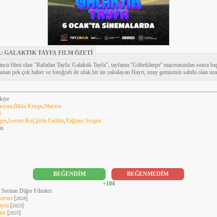
: GALAKTIK TAYFA FILM ÖZETİ
ncü filmi olan "Rafadan Tayfa: Galaktik Tayfa", tayfanın ''Göbeklitepe'' macerasından sonra ba
lanan pek çok haber ve fotoğrafı ile ufak bir ün yakalayan Hayri, uzay gemisinin sahibi olan uzay
kiye
asyon
,
Bilim Kurgu
,
Macera
4
gen
,
Levent Kol
,
Şirin Giobbi
,
Yağmur Sergen
an
BEĞENDİM
BEĞENMEDİM
+104
 Serinin Diğer Filmleri
cerası
[
]
2018
ayfa
[
]
2023
tör
[
]
2023