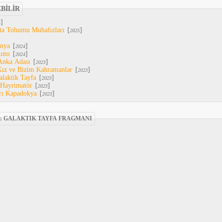
EBİLİR
]
5
Ata Tohumu Muhafızları
[
]
2025
ünya
[
]
2024
kımı
[
]
2024
Anka Adası
[
]
2023
 Kız ve Bizim Kahramanlar
[
]
2023
alaktik Tayfa
[
]
2023
 Hayrimatör
[
]
2023
arı Kapadokya
[
]
2023
: GALAKTIK TAYFA FRAGMANI