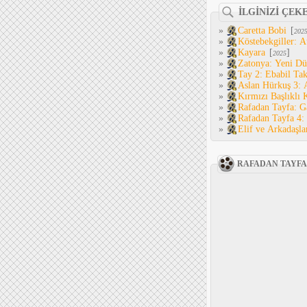
İLGİNİZİ ÇEK
»
Caretta Bobi
[
202
»
Köstebekgiller: 
»
Kayara
[
]
2025
»
Zatonya: Yeni D
»
Tay 2: Ebabil Ta
»
Aslan Hürkuş 3: 
»
Kırmızı Başlıklı
»
Rafadan Tayfa: G
»
Rafadan Tayfa 4:
»
Elif ve Arkadaşl
RAFADAN TAYFA