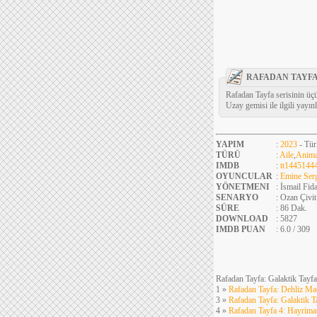
RAFADAN TAYFA
Rafadan Tayfa serisinin üçü
Uzay gemisi ile ilgili yayın
YAPIM
:
2023
- Tür
TÜRÜ
:
Aile
,
Anim
IMDB
:
tt1445144
OYUNCULAR
:
Emine Ser
YÖNETMENI
: İsmail Fid
SENARYO
: Ozan Çivit
SÜRE
: 86 Dak.
DOWNLOAD
: 5827
IMDB PUAN
: 6.0 / 309
Rafadan Tayfa: Galaktik Tayfa
1 »
Rafadan Tayfa: Dehliz Ma
3 »
Rafadan Tayfa: Galaktik T
4 »
Rafadan Tayfa 4: Hayrima