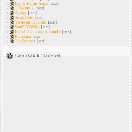
»
Bay & Bayan Aslan
[
]
2025
»
C Takımı 2
[
]
2025
»
Ayakçı
[
]
2025
»
Sıcak Büfe
[
]
2025
»
Yalandan Sevgilim
[
]
2025
»
ŞamPİYONlar
[
]
2025
»
Kutsal Damacana 5: Zombi
[
]
2025
»
Karantina
[
]
2025
»
Tur Rehberi
[
]
2025
SAKAR ŞAKIR FRAGMANI