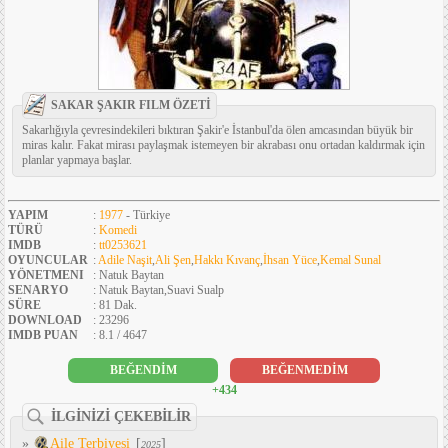
SAKAR ŞAKIR FILM ÖZETİ
Sakarlığıyla çevresindekileri bıktıran Şakir'e İstanbul'da ölen amcasından büyük bir
miras kalır. Fakat mirası paylaşmak istemeyen bir akrabası onu ortadan kaldırmak için
planlar yapmaya başlar.
YAPIM
:
1977
- Türkiye
TÜRÜ
:
Komedi
IMDB
:
tt0253621
OYUNCULAR
:
Adile Naşit
,
Ali Şen
,
Hakkı Kıvanç
,
İhsan Yüce
,
Kemal Sunal
YÖNETMENI
: Natuk Baytan
SENARYO
: Natuk Baytan,Suavi Sualp
SÜRE
: 81 Dak.
DOWNLOAD
: 23296
IMDB PUAN
: 8.1 / 4647
BEĞENDİM
BEĞENMEDİM
+434
İLGİNİZİ ÇEKEBİLİR
»
Aile Terbiyesi
[
]
2025