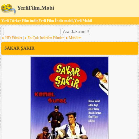
YerliFilm.Mobi
Yerli Türkçe Film indir,Yerli Film İndir mobil,Yerli Mobil
HD Filmler
|
En Çok İndirilen Filmler
|
Müslüm
SAKAR ŞAKIR