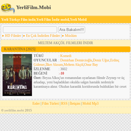
YerliFilm.Mobi
Yerli Türkçe Film indir,Yerli Film İndir mobil,Yerli Mobil
HD Filmler
|
En Çok İndirilen Filmler
|
Müslüm
MELTEM AKÇÖL FILMLERI İNDIR
KARANTINA
[2025]
TÜRÜ
:
Komedi
OYUNCULAR
:
Demirhan Demircioğlu
,
Deniz Uğur
,
Erdinç
Gülener
,
İlker Aksum
,
Meltem Akçöl
,
Onur Bay
İZLENME
: 3602
BEĞENİ
:
-10
Özet:
Beyza Alkoç'un romanından uyarlanan filmde Zeynep ve üç
arkadaşı, yeni başladıkları okulda salgın hastalık nedeniyle
karantinaya alınır. Okulun karanlık koridorunda buldukları bir ceset
Enler
|
Film Türleri
|
RSS
|
İletişim
|
Mobil Mp3
©
yerlifilm.mobi
2015