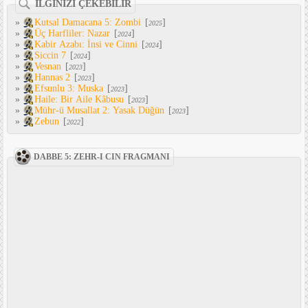
İLGİNİZİ ÇEKEBİLİR
»
Kutsal Damacana 5: Zombi
[
]
2025
»
Üç Harfliler: Nazar
[
]
2024
»
Kabir Azabı: İnsi ve Cinni
[
]
2024
»
Siccin 7
[
]
2024
»
Vesnan
[
]
2023
»
Hannas 2
[
]
2023
»
Efsunlu 3: Muska
[
]
2023
»
Haile: Bir Aile Kâbusu
[
]
2023
»
Mühr-ü Musallat 2: Yasak Düğün
[
]
2023
»
Zebun
[
]
2022
DABBE 5: ZEHR-I CIN FRAGMANI