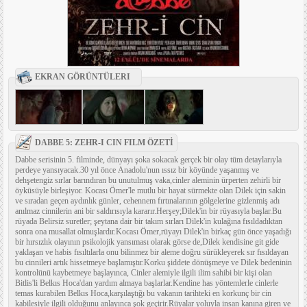
EKRAN GÖRÜNTÜLERI
DABBE 5: ZEHR-I CIN FILM ÖZETİ
Dabbe serisinin 5. filminde, dünyayı şoka sokacak gerçek bir olay tüm detaylarıyla
perdeye yansıyacak.30 yıl önce Anadolu'nun ıssız bir köyünde yaşanmış ve
dehşetengiz sırlar barındıran bu unutulmuş vaka,cinler aleminin ürperten zehirli bir
öyküsüyle birleşiyor. Kocası Ömer'le mutlu bir hayat sürmekte olan Dilek için sakin
ve sıradan geçen aydınlık günler, cehennem fırtınalarının gölgelerine gizlenmiş adı
anılmaz cinnilerin ani bir saldırısıyla kararır.Herşey;Dilek'in bir rüyasıyla başlar.Bu
rüyada Belirsiz suretler; şeytana dair bir takım sırları Dilek'in kulağına fısıldadıktan
sonra ona musallat olmuşlardır.Kocası Ömer,rüyayı Dilek'in birkaç gün önce yaşadığı
bir hırsızlık olayının psikolojik yansıması olarak görse de,Dilek kendisine git gide
yaklaşan ve habis fısıltılarla onu bilinmez bir aleme doğru sürükleyerek sır fısıldayan
bu cinnileri artık hissetmeye başlamıştır.Korku şiddete dönüşmeye ve Dilek bedeninin
kontrolünü kaybetmeye başlayınca, Cinler alemiyle ilgili ilim sahibi bir kişi olan
Bitlis'li Belkıs Hoca'dan yardım almaya başlarlar.Kendine has yöntemlerle cinlerle
temas kurabilen Belkıs Hoca,karşılaştığı bu vakanın tarihteki en korkunç bir cin
kabilesiyle ilgili olduğunu anlayınca şok geçirir.Rüyalar yoluyla insan kanına giren ve