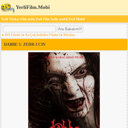
YerliFilm.Mobi
Yerli Türkçe Film indir,Yerli Film İndir mobil,Yerli Mobil
HD Filmler
|
En Çok İndirilen Filmler
|
Müslüm
DABBE 5: ZEHR-I CIN