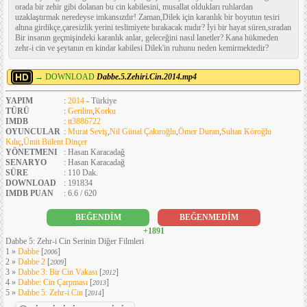
orada bir zehir gibi dolanan bu cin kabilesini, musallat oldukları ruhlardan
uzaklaştırmak neredeyse imkansızdır! Zaman,Dilek için karanlık bir boyutun tesiri
altına girdikçe,çaresizlik yerini teslimiyete bırakacak mıdır? İyi bir hayat süren,sıradan
Bir insanın geçmişindeki karanlık anlar, geleceğini nasıl lanetler? Kana hükmeden
zehr-i cin ve şeytanın en kindar kabilesi Dilek'in ruhunu neden kemirmektedir?
→ DOWNLOAD
Dabbe.5.Zehiri.Cin.2014.mp4
YAPIM
:
2014
- Türkiye
TÜRÜ
:
Gerilim
,
Korku
IMDB
:
tt3886722
OYUNCULAR
:
Murat Seviş
,
Nil Günal Çakıroğlu
,
Ömer Duran
,
Sultan Köroğlu
Kılıç
,
Ümit Bülent Dinçer
YÖNETMENI
: Hasan Karacadağ
SENARYO
: Hasan Karacadağ
SÜRE
: 110 Dak.
DOWNLOAD
: 191834
IMDB PUAN
: 6.6 / 620
BEĞENDİM
BEĞENMEDİM
+1891
Dabbe 5: Zehr-i Cin Serinin Diğer Filmleri
1 »
Dabbe
[
]
2006
2 »
Dabbe 2
[
]
2009
3 »
Dabbe 3: Bir Cin Vakası
[
]
2012
4 »
Dabbe: Cin Çarpması
[
]
2013
5 »
Dabbe 5: Zehr-i Cin
[
]
2014