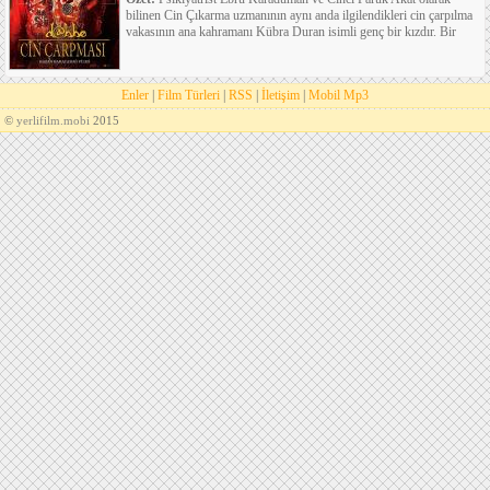
bilinen Cin Çıkarma uzmanının aynı anda ilgilendikleri cin çarpılma
vakasının ana kahramanı Kübra Duran isimli genç bir kızdır. Bir
Enler
|
Film Türleri
|
RSS
|
İletişim
|
Mobil Mp3
©
yerlifilm.mobi
2015