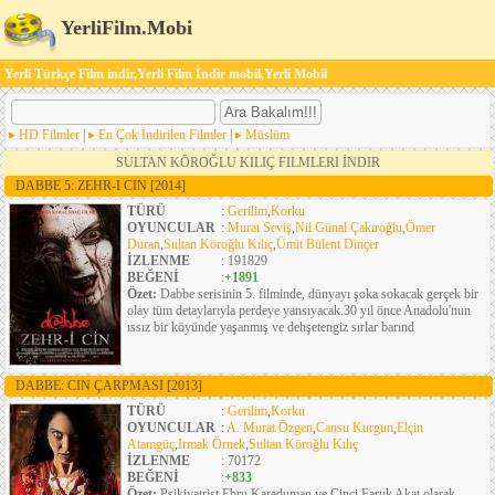
YerliFilm.Mobi
Yerli Türkçe Film indir,Yerli Film İndir mobil,Yerli Mobil
HD Filmler
|
En Çok İndirilen Filmler
|
Müslüm
SULTAN KÖROĞLU KILIÇ FILMLERI İNDIR
DABBE 5: ZEHR-I CIN
[2014]
TÜRÜ
:
Gerilim
,
Korku
OYUNCULAR
:
Murat Seviş
,
Nil Günal Çakıroğlu
,
Ömer
Duran
,
Sultan Köroğlu Kılıç
,
Ümit Bülent Dinçer
İZLENME
: 191829
BEĞENİ
:
+1891
Özet:
Dabbe serisinin 5. filminde, dünyayı şoka sokacak gerçek bir
olay tüm detaylarıyla perdeye yansıyacak.30 yıl önce Anadolu'nun
ıssız bir köyünde yaşanmış ve dehşetengiz sırlar barınd
DABBE: CIN ÇARPMASI
[2013]
TÜRÜ
:
Gerilim
,
Korku
OYUNCULAR
:
A. Murat Özgen
,
Cansu Kurgun
,
Elçin
Atamgüç
,
Irmak Örnek
,
Sultan Köroğlu Kılıç
İZLENME
: 70172
BEĞENİ
:
+833
Özet:
Psikiyatrist Ebru Karaduman ve Cinci Faruk Akat olarak