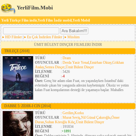
YerliFilm.Mobi
Yerli Türkçe Film indir,Yerli Film İndir mobil,Yerli Mobil
HD Filmler
|
En Çok İndirilen Filmler
|
Müslüm
ÜMIT BÜLENT DINÇER FILMLERI İNDIR
TRILEÇE
[2018]
TÜRÜ
:
Dram
OYUNCULAR
:
Derda Yasir Yenal
,
Emirhan Oktay
,
Gökhan
Atalay
,
Semra Dinçer
,
Ümit Bülent Dinçer
İZLENME
: 5426
BEĞENİ
:
-4
Özet:
Genç bir adam olan Fuat, on yaşındayken İstanbul’daki
evlerinde çıkan bir yangında ailesini kaybetmiştir. Öksüz ve yetim
kalan Fuat komşularının desteği ile yaşamaya başlar. Mahalles
DABBE 5: ZEHR-I CIN
[2014]
TÜRÜ
:
Gerilim
,
Korku
OYUNCULAR
:
Murat Seviş
,
Nil Günal Çakıroğlu
,
Ömer
Duran
,
Sultan Köroğlu Kılıç
,
Ümit Bülent Dinçer
İZLENME
: 191834
BEĞENİ
:
+1891
Özet:
Dabbe serisinin 5. filminde, dünyayı şoka sokacak gerçek bir