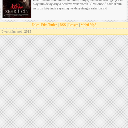
olay tüm detaylarıyla perdeye yansıyacak.30 yıl önce Anadolu'nun
ıssız bir köyünde yaşanmış ve dehşetengiz sırlar barınd
Enler
|
Film Türleri
|
RSS
|
İletişim
|
Mobil Mp3
©
yerlifilm.mobi
2015