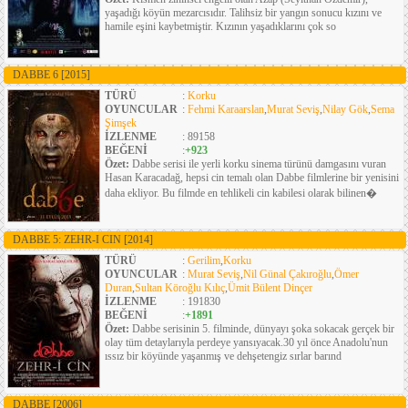
yaşadığı köyün mezarcısıdır. Talihsiz bir yangın sonucu kızını ve
hamile eşini kaybetmiştir. Kızının yaşadıklarını çok so
DABBE 6
[2015]
TÜRÜ
:
Korku
OYUNCULAR
:
Fehmi Karaarslan
,
Murat Seviş
,
Nilay Gök
,
Sema
Şimşek
İZLENME
: 89158
BEĞENİ
:
+923
Özet:
Dabbe serisi ile yerli korku sinema türünü damgasını vuran
Hasan Karacadağ, hepsi cin temalı olan Dabbe filmlerine bir yenisini
daha ekliyor. Bu filmde en tehlikeli cin kabilesi olarak bilinen�
DABBE 5: ZEHR-I CIN
[2014]
TÜRÜ
:
Gerilim
,
Korku
OYUNCULAR
:
Murat Seviş
,
Nil Günal Çakıroğlu
,
Ömer
Duran
,
Sultan Köroğlu Kılıç
,
Ümit Bülent Dinçer
İZLENME
: 191830
BEĞENİ
:
+1891
Özet:
Dabbe serisinin 5. filminde, dünyayı şoka sokacak gerçek bir
olay tüm detaylarıyla perdeye yansıyacak.30 yıl önce Anadolu'nun
ıssız bir köyünde yaşanmış ve dehşetengiz sırlar barınd
DABBE
[2006]