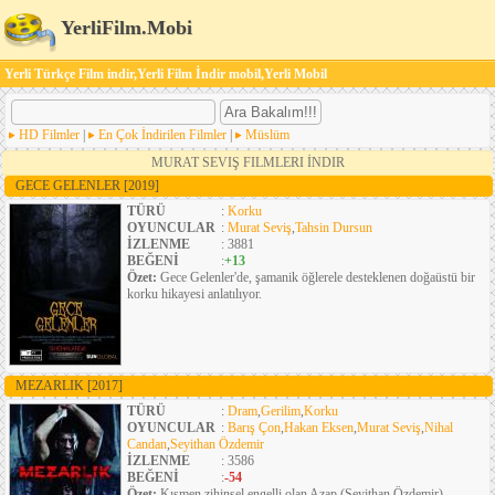
YerliFilm.Mobi
Yerli Türkçe Film indir,Yerli Film İndir mobil,Yerli Mobil
HD Filmler
|
En Çok İndirilen Filmler
|
Müslüm
MURAT SEVIŞ FILMLERI İNDIR
GECE GELENLER
[2019]
TÜRÜ
:
Korku
OYUNCULAR
:
Murat Seviş
,
Tahsin Dursun
İZLENME
: 3881
BEĞENİ
:
+13
Özet:
Gece Gelenler'de, şamanik öğlerele desteklenen doğaüstü bir
korku hikayesi anlatılıyor.
MEZARLIK
[2017]
TÜRÜ
:
Dram
,
Gerilim
,
Korku
OYUNCULAR
:
Barış Çon
,
Hakan Eksen
,
Murat Seviş
,
Nihal
Candan
,
Seyithan Özdemir
İZLENME
: 3586
BEĞENİ
:
-54
Özet:
Kısmen zihinsel engelli olan Azap (Seyithan Özdemir),