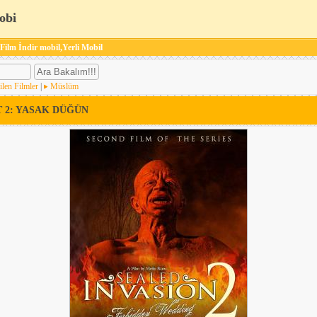
obi
 Film İndir mobil,Yerli Mobil
ilen Filmler
|
Müslüm
 2: YASAK DÜĞÜN