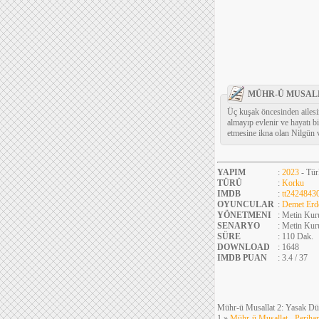
MÜHR-Ü MUSALL
Üç kuşak öncesinden ailesin
almayıp evlenir ve hayatı b
etmesine ikna olan Nilgün v
YAPIM
:
2023
- Tür
TÜRÜ
:
Korku
IMDB
:
tt2424843
OYUNCULAR
:
Demet Er
YÖNETMENI
: Metin Kur
SENARYO
: Metin Kur
SÜRE
: 110 Dak.
DOWNLOAD
: 1648
IMDB PUAN
: 3.4 / 37
Mühr-ü Musallat 2: Yasak Düğ
1 »
Mühr-ü Musallat - Periha