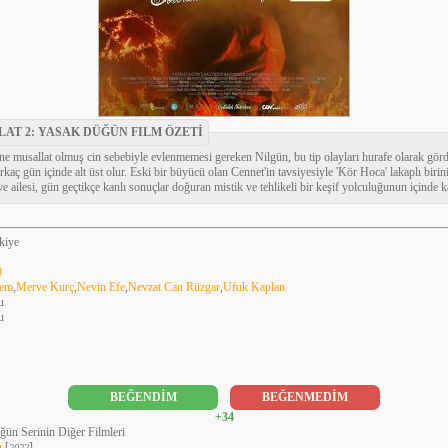
AT 2: YASAK DÜĞÜN FILM ÖZETİ
e musallat olmuş cin sebebiyle evlenmemesi gereken Nilgün, bu tip olayları hurafe olarak gördü
irkaç gün içinde alt üst olur. Eski bir büyücü olan Cennet'in tavsiyesiyle 'Kör Hoca' lakaplı bi
e ailesi, gün geçtikçe kanlı sonuçlar doğuran mistik ve tehlikeli bir keşif yolculuğunun içinde
kiye
0
dem
,
Merve Kurç
,
Nevin Efe
,
Nevzat Can Rüzgar
,
Ufuk Kaplan
u
u
BEĞENDİM
BEĞENMEDİM
+34
ün Serinin Diğer Filmleri
n
[
]
2022