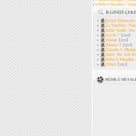
2 »
Mühr-ü Musallat 2: Yasa
İLGİNİZİ ÇEK
»
Kutsal Damacana
»
Üç Harfliler: Naz
»
Kabir Azabı: İnsi
»
Siccin 7
[
]
2024
»
Vesnan
[
]
2023
»
Hannas 2
[
]
2023
»
Efsunlu 3: Muska
»
Haile: Bir Aile K
»
Mühr-ü Musallat 
»
Zebun
[
]
2022
MÜHR-Ü MUSALL