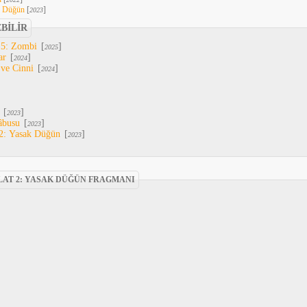
k Düğün
[
]
2023
EBİLİR
 5: Zombi
[
]
2025
ar
[
]
2024
 ve Cinni
[
]
2024
[
]
2023
âbusu
[
]
2023
2: Yasak Düğün
[
]
2023
AT 2: YASAK DÜĞÜN FRAGMANI