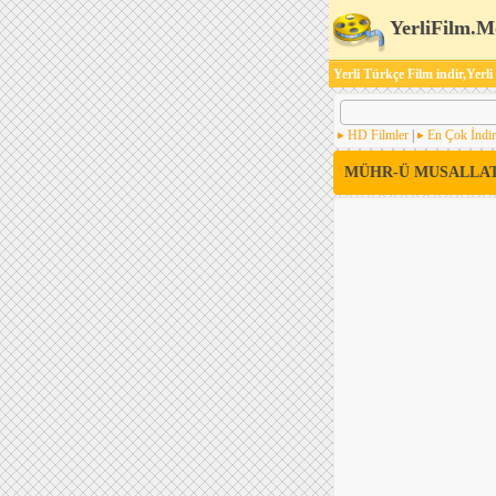
YerliFilm.M
Yerli Türkçe Film indir,Yerli
HD Filmler
|
En Çok İndir
MÜHR-Ü MUSALLAT