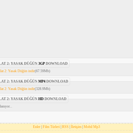
AT 2: YASAK DÜĞÜN
3GP
DOWNLOAD
at 2: Yasak Düğün indir
(67.59Mb)
AT 2: YASAK DÜĞÜN
MP4
DOWNLOAD
at 2: Yasak Düğün indir
(328.9Mb)
AT 2: YASAK DÜĞÜN
HD
DOWNLOAD
anıyor...
Enler
|
Film Türleri
|
RSS
|
İletişim
|
Mobil Mp3