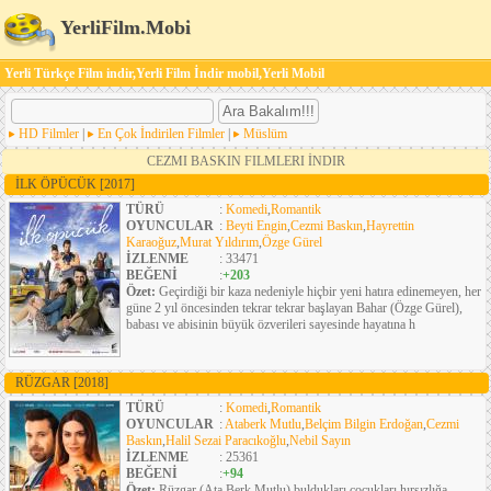
YerliFilm.Mobi
Yerli Türkçe Film indir,Yerli Film İndir mobil,Yerli Mobil
HD Filmler
|
En Çok İndirilen Filmler
|
Müslüm
CEZMI BASKIN FILMLERI İNDIR
İLK ÖPÜCÜK
[2017]
TÜRÜ
:
Komedi
,
Romantik
OYUNCULAR
:
Beyti Engin
,
Cezmi Baskın
,
Hayrettin
Karaoğuz
,
Murat Yıldırım
,
Özge Gürel
İZLENME
: 33471
BEĞENİ
:
+203
Özet:
Geçirdiği bir kaza nedeniyle hiçbir yeni hatıra edinemeyen, her
güne 2 yıl öncesinden tekrar tekrar başlayan Bahar (Özge Gürel),
babası ve abisinin büyük özverileri sayesinde hayatına h
RÜZGAR
[2018]
TÜRÜ
:
Komedi
,
Romantik
OYUNCULAR
:
Ataberk Mutlu
,
Belçim Bilgin Erdoğan
,
Cezmi
Baskın
,
Halil Sezai Paracıkoğlu
,
Nebil Sayın
İZLENME
: 25361
BEĞENİ
:
+94
Özet:
Rüzgar (Ata Berk Mutlu) buldukları çocukları hırsızlığa