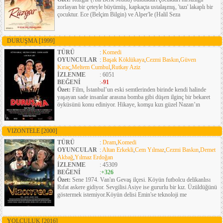
zorlayan bir çeteyle büyümüş, kapkaçta ustalaşmış, 'tazı' lakaplı bir
çocuktur. Ece (Belçim Bilgin) ve Alper'le (Halil Seza
DURUŞMA
[1999]
TÜRÜ
:
Komedi
OYUNCULAR
:
Başak Köklükaya
,
Cezmi Baskın
,
Güven
Kıraç
,
Meltem Cumbul
,
Rutkay Aziz
İZLENME
: 6051
BEĞENİ
:
-91
Özet:
Film, İstanbul’un eski semtlerinden birinde kendi halinde
yaşayan sade insanlar arasına bomba gibi düşen ilginç bir bekaret
öyküsünü konu ediniyor. Hikaye, komşu kızı güzel Nazan’ın
VIZONTELE
[2000]
TÜRÜ
:
Dram
,
Komedi
OYUNCULAR
:
Altan Erkekli
,
Cem Yılmaz
,
Cezmi Baskın
,
Demet
Akbağ
,
Yılmaz Erdoğan
İZLENME
: 45309
BEĞENİ
:
+326
Özet:
Sene 1974. Van'ın Gevaş ilçesi. Köyün futbolcu delikanlısı
Rıfat askere gidiyor. Sevgilisi Asiye ise gururlu bir kız. Üzüldüğünü
göstermek istemiyor.Köyün delisi Emin'se teknoloji me
YOLCULUK
[2016]