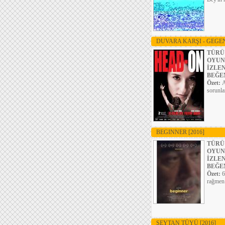
DUVARA KARŞI - GEGE
TÜRÜ
OYUN
İZLE
BEĞE
Özet:
A
sorunla
BEGINNER
[2016]
TÜRÜ
OYUN
İZLE
BEĞE
Özet:
6
rağmen 
ŞEYTAN TÜYÜ
[2016]