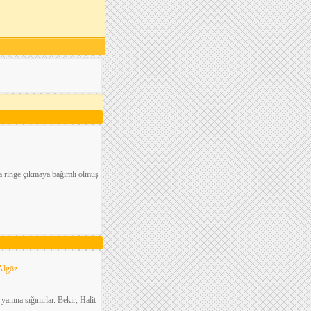
a ringe çıkmaya bağımlı olmuş
Algöz
nına sığınırlar. Bekir, Halit