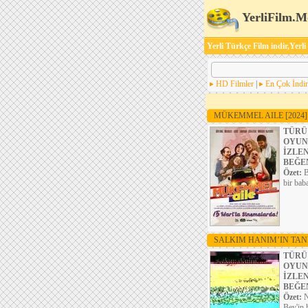
YerliFilm.M
Yerli Türkçe Film indir,Yerli
HD Filmler
|
En Çok İndir
MÜKEMMEL AILE
[2024]
TÜRÜ
OYUN
İZLE
BEĞE
Özet:
B
bir bab
SALKIM HANIM’IN TAN
TÜRÜ
OYUN
İZLE
BEĞE
Özet:
N
Bey'in 