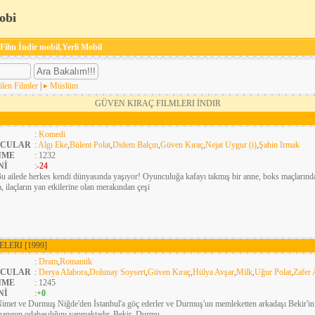
obi
 Film İndir mobil,Yerli Mobil
ilen Filmler
|
Müslüm
GÜVEN KIRAÇ FILMLERI İNDIR
:
Komedi
CULAR
:
Algı Eke
,
Bülent Polat
,
Didem Balçın
,
Güven Kıraç
,
Nejat Uygur (i)
,
Şahin Irmak
NME
: 1232
Nİ
:
-24
u ailede herkes kendi dünyasında yaşıyor! Oyunculuğa kafayı takmış bir anne, boks maçlarınd
a, ilaçların yan etkilerine olan merakından çeşi
ELERI
[1999]
:
Dram
,
Romantik
CULAR
:
Derya Alabora
,
Dolunay Soysert
,
Güven Kıraç
,
Hülya Avşar
,
Milk
,
Uğur Polat
,
Zafer 
NME
: 1245
Nİ
:
+0
imet ve Durmuş Niğde'den İstanbul'a göç ederler ve Durmuş'un memleketten arkadaşı Bekir'in ya
hanının odabaşılığını yapmaktadır. Bekir, Durmu