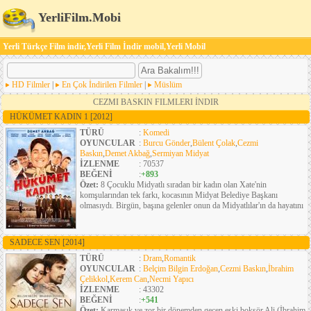
YerliFilm.Mobi
Yerli Türkçe Film indir,Yerli Film İndir mobil,Yerli Mobil
HD Filmler
|
En Çok İndirilen Filmler
|
Müslüm
CEZMI BASKIN FILMLERI İNDIR
HÜKÜMET KADIN 1
[2012]
TÜRÜ
:
Komedi
OYUNCULAR
:
Burcu Gönder
,
Bülent Çolak
,
Cezmi
Baskın
,
Demet Akbağ
,
Sermiyan Midyat
İZLENME
: 70537
BEĞENİ
:
+893
Özet:
8 Çocuklu Midyatlı sıradan bir kadın olan Xate'nin
komşularından tek farkı, kocasının Midyat Belediye Başkanı
olmasıydı. Birgün, başına gelenler onun da Midyatlılar'ın da hayatını
SADECE SEN
[2014]
TÜRÜ
:
Dram
,
Romantik
OYUNCULAR
:
Belçim Bilgin Erdoğan
,
Cezmi Baskın
,
İbrahim
Çelikkol
,
Kerem Can
,
Necmi Yapıcı
İZLENME
: 43302
BEĞENİ
:
+541
Özet:
Karmaşık ve zor bir dönemden geçen eski boksör Ali (İbrahim