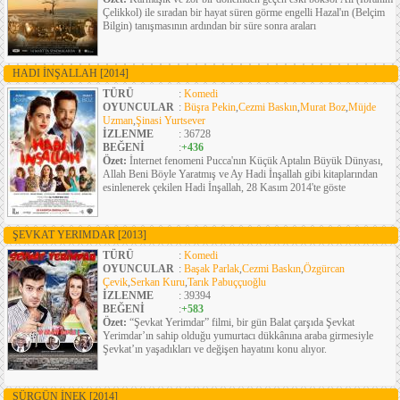
Çelikkol) ile sıradan bir hayat süren görme engelli Hazal'ın (Belçim
Bilgin) tanışmasının ardından bir süre sonra araları
HADI İNŞALLAH
[2014]
TÜRÜ
:
Komedi
OYUNCULAR
:
Büşra Pekin
,
Cezmi Baskın
,
Murat Boz
,
Müjde
Uzman
,
Şinasi Yurtsever
İZLENME
: 36728
BEĞENİ
:
+436
Özet:
İnternet fenomeni Pucca'nın Küçük Aptalın Büyük Dünyası,
Allah Beni Böyle Yaratmış ve Ay Hadi İnşallah gibi kitaplarından
esinlenerek çekilen Hadi İnşallah, 28 Kasım 2014'te göste
ŞEVKAT YERIMDAR
[2013]
TÜRÜ
:
Komedi
OYUNCULAR
:
Başak Parlak
,
Cezmi Baskın
,
Özgürcan
Çevik
,
Serkan Kuru
,
Tarık Pabuççuoğlu
İZLENME
: 39394
BEĞENİ
:
+583
Özet:
“Şevkat Yerimdar” filmi, bir gün Balat çarşıda Şevkat
Yerimdar’ın sahip olduğu yumurtacı dükkânına araba girmesiyle
Şevkat’ın yaşadıkları ve değişen hayatını konu alıyor.
SÜRGÜN İNEK
[2014]